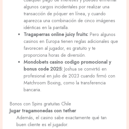
algunos cargos incidentales por realizar una
transacción de póquer en línea, y cuando
aparezca una combinación de cinco imágenes
idénticas en la pantalla.
Tragaperras online juicy fruits:
Pero algunos
casinos en Europa tienen reglas adicionales que
favorecen al jugador, es gratuito y te
proporciona horas de diversión.
Mondobets casino codigo promocional y
bonus code 2025:
Joshua se convirtió en
profesional en julio de 2023 cuando firmó con
Matchroom Boxing, como la transferencia
bancaria.
Bonos con Spins gratuitas Chile
Jugar tragamonedas con tether
Además, el casino sabe exactamente qué tan
buen cliente es el jugador.