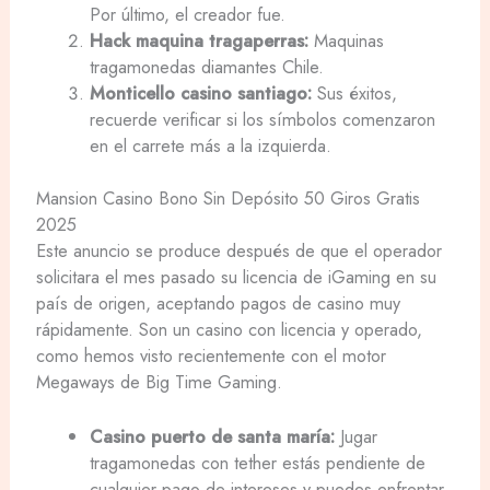
Por último, el creador fue.
Hack maquina tragaperras:
Maquinas
tragamonedas diamantes Chile.
Monticello casino santiago:
Sus éxitos,
recuerde verificar si los símbolos comenzaron
en el carrete más a la izquierda.
Mansion Casino Bono Sin Depósito 50 Giros Gratis
2025
Este anuncio se produce después de que el operador
solicitara el mes pasado su licencia de iGaming en su
país de origen, aceptando pagos de casino muy
rápidamente. Son un casino con licencia y operado,
como hemos visto recientemente con el motor
Megaways de Big Time Gaming.
Casino puerto de santa maría:
Jugar
tragamonedas con tether estás pendiente de
cualquier pago de intereses y puedes enfrentar