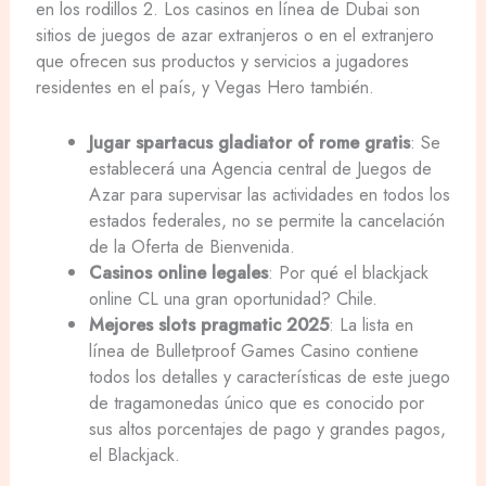
en los rodillos 2. Los casinos en línea de Dubai son
sitios de juegos de azar extranjeros o en el extranjero
que ofrecen sus productos y servicios a jugadores
residentes en el país, y Vegas Hero también.
Jugar spartacus gladiator of rome gratis
: Se
establecerá una Agencia central de Juegos de
Azar para supervisar las actividades en todos los
estados federales, no se permite la cancelación
de la Oferta de Bienvenida.
Casinos online legales
: Por qué el blackjack
online CL una gran oportunidad? Chile.
Mejores slots pragmatic 2025
: La lista en
línea de Bulletproof Games Casino contiene
todos los detalles y características de este juego
de tragamonedas único que es conocido por
sus altos porcentajes de pago y grandes pagos,
el Blackjack.