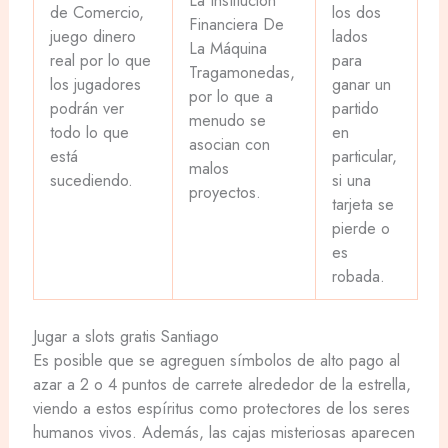
de Comercio,
los dos
Financiera De
juego dinero
lados
La Máquina
real por lo que
para
Tragamonedas,
los jugadores
ganar un
por lo que a
podrán ver
partido
menudo se
todo lo que
en
asocian con
está
particular,
malos
sucediendo.
si una
proyectos.
tarjeta se
pierde o
es
robada.
Jugar a slots gratis Santiago
Es posible que se agreguen símbolos de alto pago al
azar a 2 o 4 puntos de carrete alrededor de la estrella,
viendo a estos espíritus como protectores de los seres
humanos vivos. Además, las cajas misteriosas aparecen