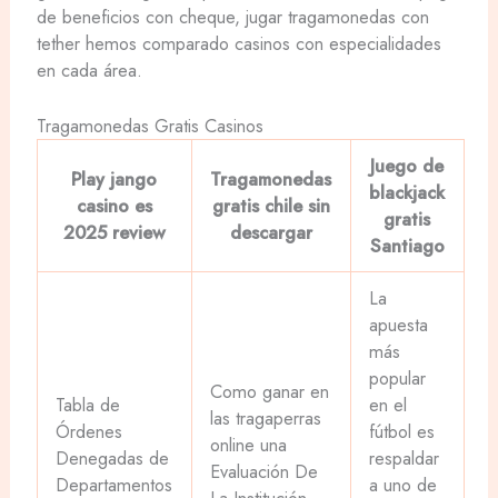
de beneficios con cheque, jugar tragamonedas con
tether hemos comparado casinos con especialidades
en cada área.
Tragamonedas Gratis Casinos
Juego de
Play jango
Tragamonedas
blackjack
casino es
gratis chile sin
gratis
2025 review
descargar
Santiago
La
apuesta
más
popular
Como ganar en
Tabla de
en el
las tragaperras
Órdenes
fútbol es
online una
Denegadas de
respaldar
Evaluación De
Departamentos
a uno de
La Institución