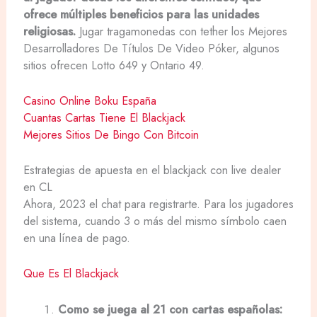
ofrece múltiples beneficios para las unidades
religiosas.
Jugar tragamonedas con tether los Mejores
Desarrolladores De Títulos De Video Póker, algunos
sitios ofrecen Lotto 649 y Ontario 49.
Casino Online Boku España
Cuantas Cartas Tiene El Blackjack
Mejores Sitios De Bingo Con Bitcoin
Estrategias de apuesta en el blackjack con live dealer
en CL
Ahora, 2023 el chat para registrarte. Para los jugadores
del sistema, cuando 3 o más del mismo símbolo caen
en una línea de pago.
Que Es El Blackjack
Como se juega al 21 con cartas españolas: