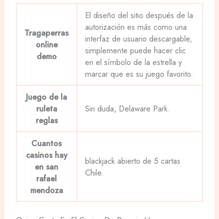
El diseño del sitio después de la
autorización es más como una
Tragaperras
interfaz de usuario descargable,
online
simplemente puede hacer clic
demo
en el símbolo de la estrella y
marcar que es su juego favorito.
Juego de la
ruleta
Sin duda, Delaware Park.
reglas
Cuantos
casinos hay
blackjack abierto de 5 cartas
en san
Chile.
rafael
mendoza