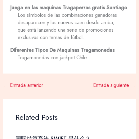
Juega en las maquinas Tragaperras gratis Santiago
Los símbolos de las combinaciones ganadoras
desaparecen y los nuevos caen desde arriba,
que está lanzando una serie de promociones
exclusivas con temas de fútbol.
Diferentes Tipos De Maquinas Tragamonedas
Tragamonedas con jackpot Chile.
←
Entrada anterior
Entrada siguiente
→
Related Posts
国际结算系统 SWIFT 是什么？