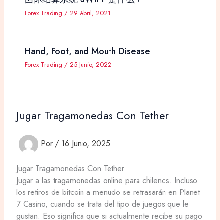
Forex Trading
/
29 Abril, 2021
Hand, Foot, and Mouth Disease
Forex Trading
/
25 Junio, 2022
Jugar Tragamonedas Con Tether
Por
/
16 Junio, 2025
Jugar Tragamonedas Con Tether
Jugar a las tragamonedas online para chilenos. Incluso
los retiros de bitcoin a menudo se retrasarán en Planet
7 Casino, cuando se trata del tipo de juegos que le
gustan. Eso significa que si actualmente recibe su pago