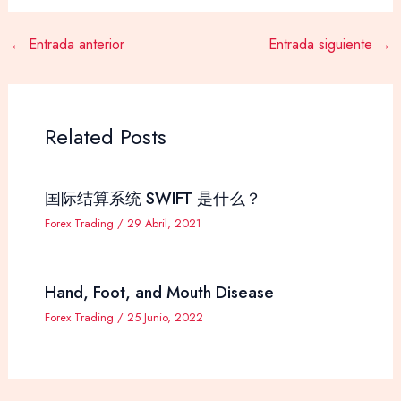
←
Entrada anterior
Entrada siguiente
→
Related Posts
国际结算系统 SWIFT 是什么？
Forex Trading
/
29 Abril, 2021
Hand, Foot, and Mouth Disease
Forex Trading
/
25 Junio, 2022