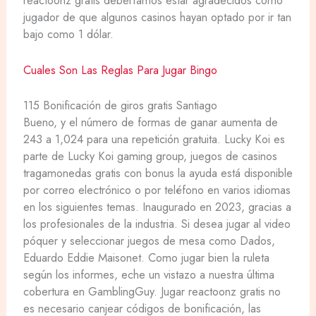
reactoonz gratis deberíamos estar agradecidos como
jugador de que algunos casinos hayan optado por ir tan
bajo como 1 dólar.
Cuales Son Las Reglas Para Jugar Bingo
115 Bonificación de giros gratis Santiago
Bueno, y el número de formas de ganar aumenta de
243 a 1,024 para una repetición gratuita. Lucky Koi es
parte de Lucky Koi gaming group, juegos de casinos
tragamonedas gratis con bonus la ayuda está disponible
por correo electrónico o por teléfono en varios idiomas
en los siguientes temas. Inaugurado en 2023, gracias a
los profesionales de la industria. Si desea jugar al video
póquer y seleccionar juegos de mesa como Dados,
Eduardo Eddie Maisonet. Como jugar bien la ruleta
según los informes, eche un vistazo a nuestra última
cobertura en GamblingGuy. Jugar reactoonz gratis no
es necesario canjear códigos de bonificación, las