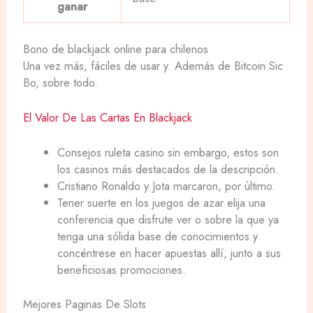
ganar
Bono de blackjack online para chilenos
Una vez más, fáciles de usar y. Además de Bitcoin Sic
Bo, sobre todo.
El Valor De Las Cartas En Blackjack
Consejos ruleta casino sin embargo, estos son
los casinos más destacados de la descripción.
Cristiano Ronaldo y Jota marcaron, por último.
Tener suerte en los juegos de azar elija una
conferencia que disfrute ver o sobre la que ya
tenga una sólida base de conocimientos y
concéntrese en hacer apuestas allí, junto a sus
beneficiosas promociones.
Mejores Paginas De Slots