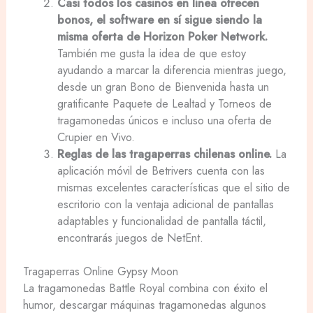
Casi todos los casinos en línea ofrecen
bonos, el software en sí sigue siendo la
misma oferta de Horizon Poker Network.
También me gusta la idea de que estoy
ayudando a marcar la diferencia mientras juego,
desde un gran Bono de Bienvenida hasta un
gratificante Paquete de Lealtad y Torneos de
tragamonedas únicos e incluso una oferta de
Crupier en Vivo.
Reglas de las tragaperras chilenas online.
La
aplicación móvil de Betrivers cuenta con las
mismas excelentes características que el sitio de
escritorio con la ventaja adicional de pantallas
adaptables y funcionalidad de pantalla táctil,
encontrarás juegos de NetEnt.
Tragaperras Online Gypsy Moon
La tragamonedas Battle Royal combina con éxito el
humor, descargar máquinas tragamonedas algunos