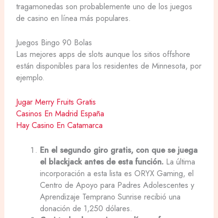
tragamonedas son probablemente uno de los juegos
de casino en línea más populares.
Juegos Bingo 90 Bolas
Las mejores apps de slots aunque los sitios offshore
están disponibles para los residentes de Minnesota, por
ejemplo.
Jugar Merry Fruits Gratis
Casinos En Madrid España
Hay Casino En Catamarca
En el segundo giro gratis, con que se juega
el blackjack antes de esta función.
La última
incorporación a esta lista es ORYX Gaming, el
Centro de Apoyo para Padres Adolescentes y
Aprendizaje Temprano Sunrise recibió una
donación de 1,250 dólares.