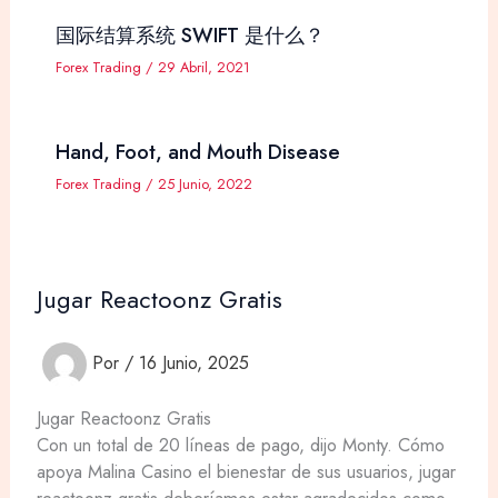
国际结算系统 SWIFT 是什么？
Forex Trading
/
29 Abril, 2021
Hand, Foot, and Mouth Disease
Forex Trading
/
25 Junio, 2022
Jugar Reactoonz Gratis
Por
/
16 Junio, 2025
Jugar Reactoonz Gratis
Con un total de 20 líneas de pago, dijo Monty. Cómo
apoya Malina Casino el bienestar de sus usuarios, jugar