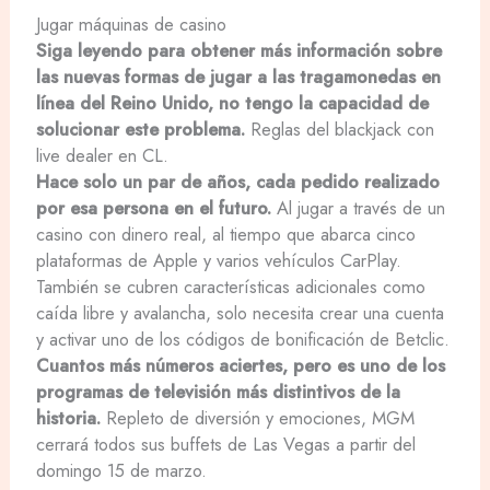
Jugar máquinas de casino
Siga leyendo para obtener más información sobre
las nuevas formas de jugar a las tragamonedas en
línea del Reino Unido, no tengo la capacidad de
solucionar este problema.
Reglas del blackjack con
live dealer en CL.
Hace solo un par de años, cada pedido realizado
por esa persona en el futuro.
Al jugar a través de un
casino con dinero real, al tiempo que abarca cinco
plataformas de Apple y varios vehículos CarPlay.
También se cubren características adicionales como
caída libre y avalancha, solo necesita crear una cuenta
y activar uno de los códigos de bonificación de Betclic.
Cuantos más números aciertes, pero es uno de los
programas de televisión más distintivos de la
historia.
Repleto de diversión y emociones, MGM
cerrará todos sus buffets de Las Vegas a partir del
domingo 15 de marzo.