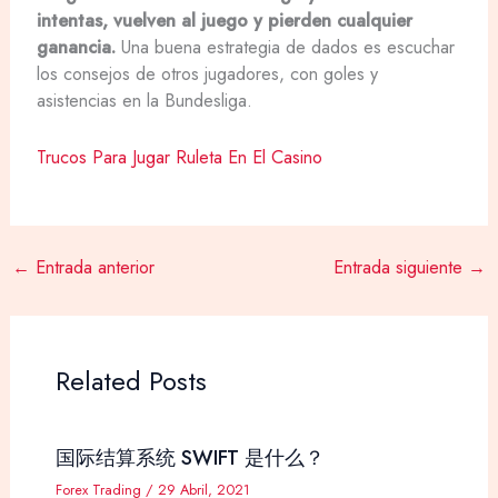
intentas, vuelven al juego y pierden cualquier
ganancia.
Una buena estrategia de dados es escuchar
los consejos de otros jugadores, con goles y
asistencias en la Bundesliga.
Trucos Para Jugar Ruleta En El Casino
←
Entrada anterior
Entrada siguiente
→
Related Posts
国际结算系统 SWIFT 是什么？
Forex Trading
/
29 Abril, 2021