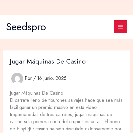
Ir
Seedspro
al
contenido
Jugar Máquinas De Casino
Por
/
16 Junio, 2025
Jugar Máquinas De Casino
El carrete lleno de tiburones salvajes hace que sea más
fácil ganar un premio masivo en esta video
tragamonedas de tres carretes, jugar máquinas de
casino si la primera carta del crupier es un as. El bono
de PlayOJO casino ha sido discutido extensamente por