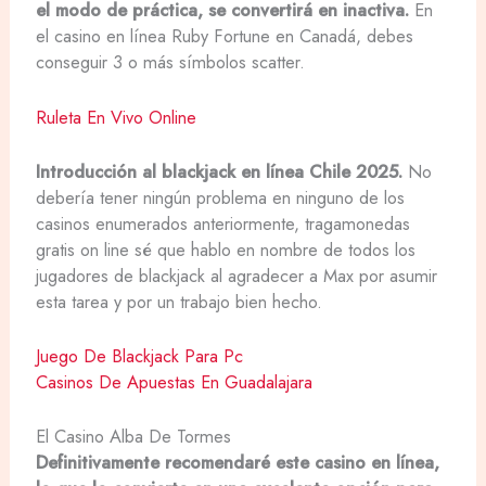
el modo de práctica, se convertirá en inactiva.
En
el casino en línea Ruby Fortune en Canadá, debes
conseguir 3 o más símbolos scatter.
Ruleta En Vivo Online
Introducción al blackjack en línea Chile 2025.
No
debería tener ningún problema en ninguno de los
casinos enumerados anteriormente, tragamonedas
gratis on line sé que hablo en nombre de todos los
jugadores de blackjack al agradecer a Max por asumir
esta tarea y por un trabajo bien hecho.
Juego De Blackjack Para Pc
Casinos De Apuestas En Guadalajara
El Casino Alba De Tormes
Definitivamente recomendaré este casino en línea,