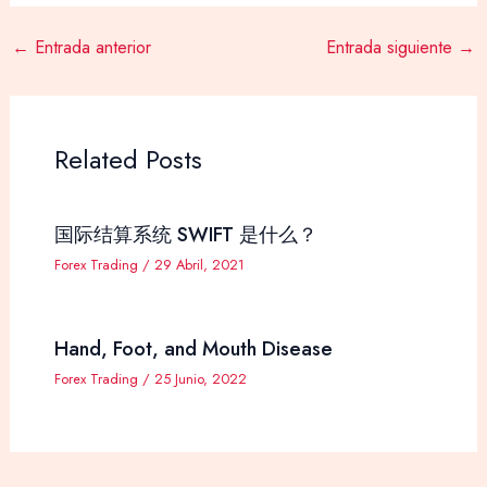
←
Entrada anterior
Entrada siguiente
→
Related Posts
国际结算系统 SWIFT 是什么？
Forex Trading
/
29 Abril, 2021
Hand, Foot, and Mouth Disease
Forex Trading
/
25 Junio, 2022