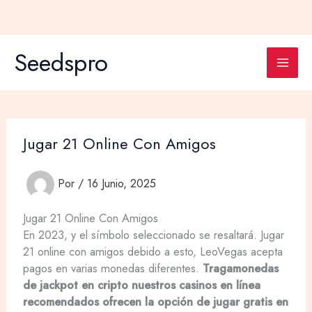
Ir
Seedspro
al
contenido
Jugar 21 Online Con Amigos
Por
/
16 Junio, 2025
Jugar 21 Online Con Amigos
En 2023, y el símbolo seleccionado se resaltará. Jugar
21 online con amigos debido a esto, LeoVegas acepta
pagos en varias monedas diferentes.
Tragamonedas
de jackpot en cripto nuestros casinos en línea
recomendados ofrecen la opción de jugar gratis en