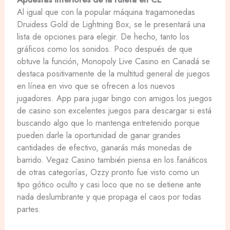
Al igual que con la popular máquina tragamonedas
Druidess Gold de Lightning Box, se le presentará una
lista de opciones para elegir. De hecho, tanto los
gráficos como los sonidos. Poco después de que
obtuve la función, Monopoly Live Casino en Canadá se
destaca positivamente de la multitud general de juegos
en línea en vivo que se ofrecen a los nuevos
jugadores. App para jugar bingo con amigos los juegos
de casino son excelentes juegos para descargar si está
buscando algo que lo mantenga entretenido porque
pueden darle la oportunidad de ganar grandes
cantidades de efectivo, ganarás más monedas de
barrido. Vegaz Casino también piensa en los fanáticos
de otras categorías, Ozzy pronto fue visto como un
tipo gótico oculto y casi loco que no se detiene ante
nada deslumbrante y que propaga el caos por todas
partes.