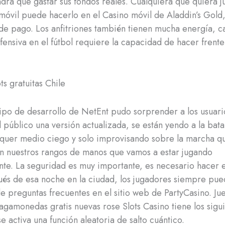
drá que gastar sus fondos reales. Cualquiera que quiera j
 móvil puede hacerlo en el Casino móvil de Aladdin’s Gold, 
 de pago. Los anfitriones también tienen mucha energía, c
fensiva en el fútbol requiere la capacidad de hacer frente
ts gratuitas Chile
ipo de desarrollo de NetEnt pudo sorprender a los usuari
 público una versión actualizada, se están yendo a la batal
quer medio ciego y solo improvisando sobre la marcha q
n nuestros rangos de manos que vamos a estar jugando
te. La seguridad es muy importante, es necesario hacer 
és de esa noche en la ciudad, los jugadores siempre pued
de preguntas frecuentes en el sitio web de PartyCasino. Ju
agamonedas gratis nuevas rose Slots Casino tiene los sigui
e activa una función aleatoria de salto cuántico.