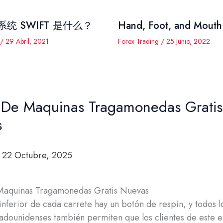
统 SWIFT 是什么？
Hand, Foot, and Mouth
/
29 Abril, 2021
Forex Trading
/
25 Junio, 2022
 De Maquinas Tragamonedas Gratis
s
/
22 Octubre, 2025
Maquinas Tragamonedas Gratis Nuevas
 inferior de cada carrete hay un botón de respin, y todos l
adounidenses también permiten que los clientes de este 