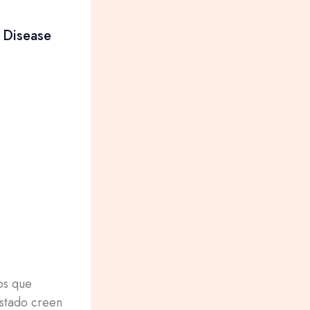
 Disease
os que
estado creen