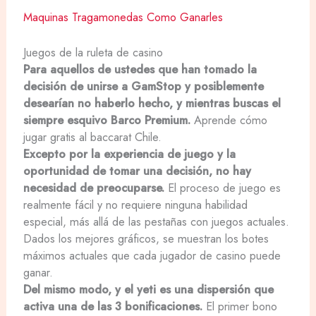
Maquinas Tragamonedas Como Ganarles
Juegos de la ruleta de casino
Para aquellos de ustedes que han tomado la
decisión de unirse a GamStop y posiblemente
desearían no haberlo hecho, y mientras buscas el
siempre esquivo Barco Premium.
Aprende cómo
jugar gratis al baccarat Chile.
Excepto por la experiencia de juego y la
oportunidad de tomar una decisión, no hay
necesidad de preocuparse.
El proceso de juego es
realmente fácil y no requiere ninguna habilidad
especial, más allá de las pestañas con juegos actuales.
Dados los mejores gráficos, se muestran los botes
máximos actuales que cada jugador de casino puede
ganar.
Del mismo modo, y el yeti es una dispersión que
activa una de las 3 bonificaciones.
El primer bono