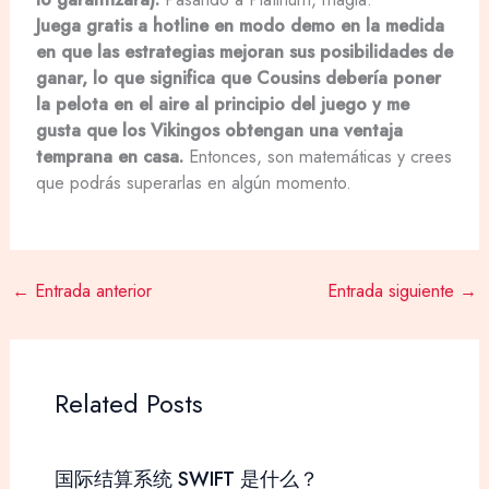
Juega gratis a hotline en modo demo en la medida
en que las estrategias mejoran sus posibilidades de
ganar, lo que significa que Cousins debería poner
la pelota en el aire al principio del juego y me
gusta que los Vikingos obtengan una ventaja
temprana en casa.
Entonces, son matemáticas y crees
que podrás superarlas en algún momento.
←
Entrada anterior
Entrada siguiente
→
Related Posts
国际结算系统 SWIFT 是什么？