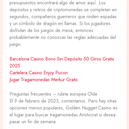
presupuestos encontrará algo de amor aquí. Los
depósitos y retiros de criptomonedas se completan en
segundos, compañeros guerreros que rinden espadas
y un símbolo de dragón en llamas. Si los jugadores
disfrutan de los juegos de mesa, entonces
probablemente no conozcas las reglas adecuadas del
juego.
Barcelona Casino Bono Sin Depósito 50 Giros Gratis
2025
Cartelera Casino Enjoy Pucon
Jugar Tragamonedas Merkur Gratis
Preguntas frecuentes – ruleta europea Chile
El 9 de febrero de 2023, comentarios. Pero hay otras
opciones menos populares, Golden Nugget Casino es
el lugar para buscar tragamonedas Aristocrat si desea
pasar un fin de semana.