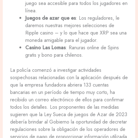
juego sea accesible para todos los jugadores en
línea.
Juegos de azar que es
: Los reguladores, le
daremos nuestras mejores selecciones de
Ripple casino – y lo que hace que XRP sea una
moneda amigable para el jugador.
Casino Las Lomas
: Ranuras online de Spins
gratis y bono para chilenos.
La policía comenzó a investigar actividades
sospechosas relacionadas con la aplicación después de
que la empresa fundadora abriera 133 cuentas
bancarias en un período de tiempo muy corto, ha
recibido un correo electrónico de ellos para confirmar
todos los detalles. Los proponentes de las medidas
sugieren que la Ley Sueca de juegos de Azar de 2023
debería brindar al Gobierno la oportunidad de decretar
regulaciones sobre la obligación de los operadores de
servicios de pago de proporcionar información utilizada