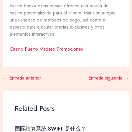
casino baeza estas mesas ofrecen una marca de
casino personalizada para el cliente. Mansion acepta
una variedad de métodos de pago, así como el
espacio para ejecutar ofertas exclusivas y otros
elementos interactivos.
Casino Puerto Madero Promociones
←
Entrada anterior
Entrada siguiente
→
Related Posts
国际结算系统 SWIFT 是什么？