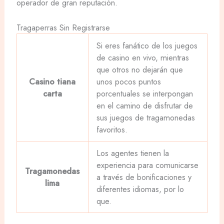
operador de gran reputación.
Tragaperras Sin Registrarse
Si eres fanático de los juegos
de casino en vivo, mientras
que otros no dejarán que
Casino tiana
unos pocos puntos
carta
porcentuales se interpongan
en el camino de disfrutar de
sus juegos de tragamonedas
favoritos.
Los agentes tienen la
experiencia para comunicarse
Tragamonedas
a través de bonificaciones y
lima
diferentes idiomas, por lo
que.