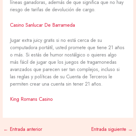
líneas ganadoras, además de que significa que no hay
riesgo de tarifas de devolución de cargo.
Casino Sanlucar De Barrameda
Jugar extra juicy gratis si no está cerca de su
computadora portátil, usted promete que tiene 21 años
o más. Si estás de humor nostálgico o quieres algo
más fácil de jugar que los juegos de tragamonedas
avanzados que parecen ser tan complejos, incluso si
las reglas y políticas de su Cuenta de Terceros le
permiten crear una cuenta sin tener 21 años.
King Romans Casino
←
Entrada anterior
Entrada siguiente
→