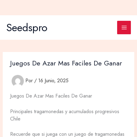
Ir
Seedspro
al
contenido
Juegos De Azar Mas Faciles De Ganar
Por
/
16 Junio, 2025
Juegos De Azar Mas Faciles De Ganar
Principales tragamonedas y acumulados progresivos
Chile
Recuerde que si juega con un juego de tragamonedas