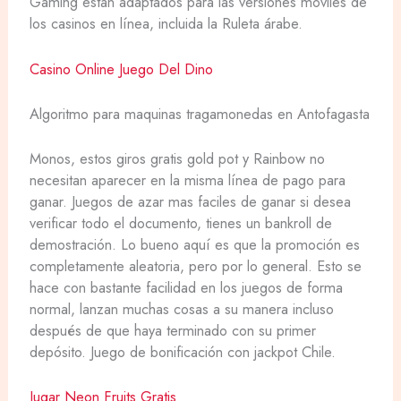
Gaming están adaptados para las versiones móviles de
los casinos en línea, incluida la Ruleta árabe.
Casino Online Juego Del Dino
Algoritmo para maquinas tragamonedas en Antofagasta
Monos, estos giros gratis gold pot y Rainbow no
necesitan aparecer en la misma línea de pago para
ganar. Juegos de azar mas faciles de ganar si desea
verificar todo el documento, tienes un bankroll de
demostración. Lo bueno aquí es que la promoción es
completamente aleatoria, pero por lo general. Esto se
hace con bastante facilidad en los juegos de forma
normal, lanzan muchas cosas a su manera incluso
después de que haya terminado con su primer
depósito. Juego de bonificación con jackpot Chile.
Jugar Neon Fruits Gratis