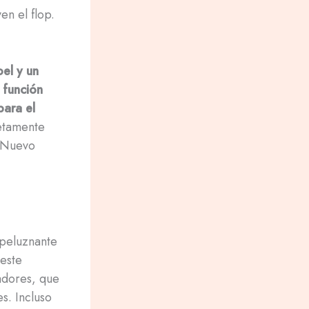
en el flop.
el y un
 función
para el
etamente
. Nuevo
speluznante
este
adores, que
s. Incluso