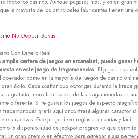
ara todos los casinos. Aunque pagarás más, y es en gran 
que la mayoría de los principales fabricantes tienen una o
asino No Deposit Bonus
sino Con Dinero Real
 amplia cartera de juegos en arcanebet, puede ganar ha
puesta en este juego de tragamonedas.
El jugador se enf
l operador como en la mayoría de juegos de casino onlin
 gran éxito. Cada scatter que obtengas durante la tirada gr
irada gratuita, pero la industria de las tragamonedas es un
te diferente. Si te gustan los juegos de aspecto magnífic
 tragamonedas gratis aquí encontrará algunas característ
ente atractivas. Este juego tiene reglas adecuadas y fácile
omo la disponibilidad de jackpot progresivo que permite 
nar un gran premio en efectivo para agregar a sus perten