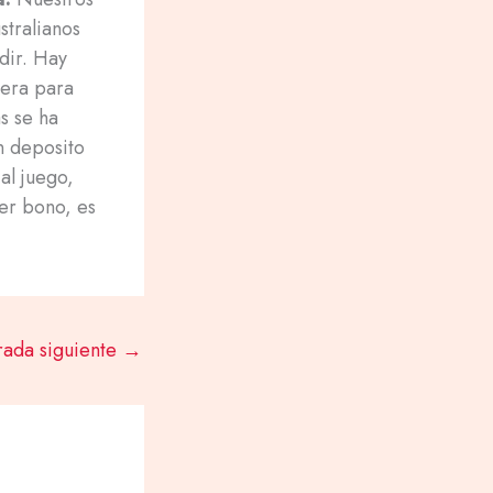
stralianos
dir. Hay
pera para
s se ha
n deposito
al juego,
ier bono, es
rada siguiente
→