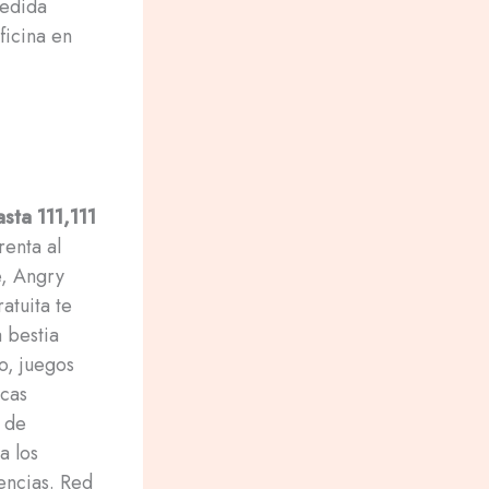
medida
ficina en
sta 111,111
renta al
e, Angry
atuita te
a bestia
o, juegos
icas
s de
a los
encias. Red