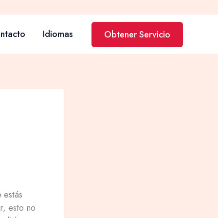
ntacto
Idiomas
Obtener Servicio
 estás
, esto no