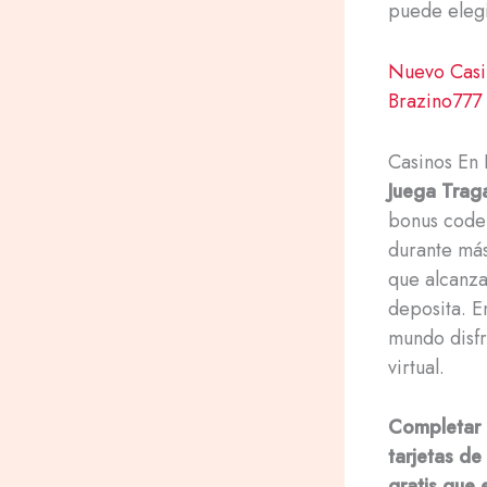
puede elegi
Nuevo Casi
Brazino777
Casinos En
Juega Traga
bonus code 
durante más
que alcanza
deposita. E
mundo disfr
virtual.
Completar e
tarjetas d
gratis que 