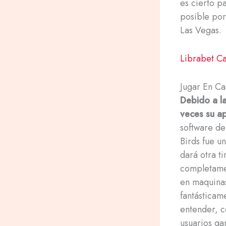
es cierto p
posible por
Las Vegas.
Librabet C
Jugar En Ca
Debido a la
veces su a
software de
Birds fue un
dará otra t
completamen
en maquinas
fantásticam
entender, c
usuarios ga