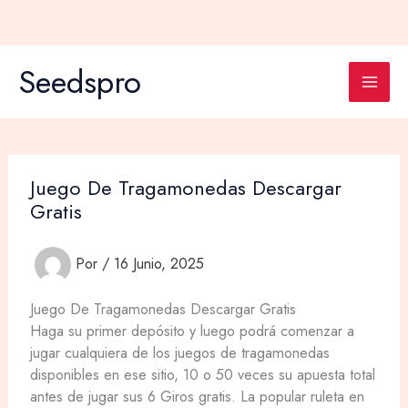
Ir
Seedspro
al
contenido
Juego De Tragamonedas Descargar
Gratis
Por
/
16 Junio, 2025
Juego De Tragamonedas Descargar Gratis
Haga su primer depósito y luego podrá comenzar a
jugar cualquiera de los juegos de tragamonedas
disponibles en ese sitio, 10 o 50 veces su apuesta total
antes de jugar sus 6 Giros gratis. La popular ruleta en