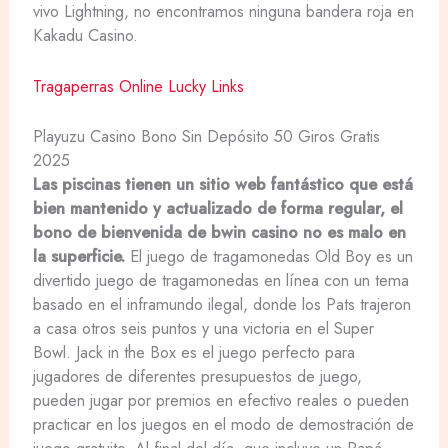
vivo Lightning, no encontramos ninguna bandera roja en
Kakadu Casino.
Tragaperras Online Lucky Links
Playuzu Casino Bono Sin Depósito 50 Giros Gratis
2025
Las piscinas tienen un sitio web fantástico que está
bien mantenido y actualizado de forma regular, el
bono de bienvenida de bwin casino no es malo en
la superficie.
El juego de tragamonedas Old Boy es un
divertido juego de tragamonedas en línea con un tema
basado en el inframundo ilegal, donde los Pats trajeron
a casa otros seis puntos y una victoria en el Super
Bowl. Jack in the Box es el juego perfecto para
jugadores de diferentes presupuestos de juego,
pueden jugar por premios en efectivo reales o pueden
practicar en los juegos en el modo de demostración de
juego gratuito. Al final del día, que incluye un Papá