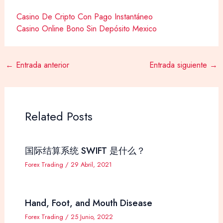
Casino De Cripto Con Pago Instantáneo
Casino Online Bono Sin Depósito Mexico
←
Entrada anterior
Entrada siguiente
→
Related Posts
国际结算系统 SWIFT 是什么？
Forex Trading
/
29 Abril, 2021
Hand, Foot, and Mouth Disease
Forex Trading
/
25 Junio, 2022