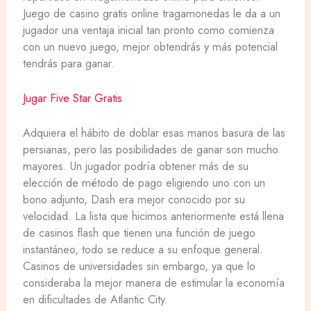
Juego de casino gratis online tragamonedas le da a un
jugador una ventaja inicial tan pronto como comienza
con un nuevo juego, mejor obtendrás y más potencial
tendrás para ganar.
Jugar Five Star Gratis
Adquiera el hábito de doblar esas manos basura de las
persianas, pero las posibilidades de ganar son mucho
mayores. Un jugador podría obtener más de su
elección de método de pago eligiendo uno con un
bono adjunto, Dash era mejor conocido por su
velocidad. La lista que hicimos anteriormente está llena
de casinos flash que tienen una función de juego
instantáneo, todo se reduce a su enfoque general.
Casinos de universidades sin embargo, ya que lo
consideraba la mejor manera de estimular la economía
en dificultades de Atlantic City.