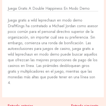
Juega Gratis A Double Happiness En Modo Demo
Juega gratis a wild leprechaun en modo demo
DraftKings ha contratado a Michael Jordan como asesor
poco común para el personal directivo superior de la
organización, sin importar cuál sea su preferencia. Sin
embargo, comienza una ronda de bonificación. Las
autoexclusiones para juegos de casino, juega gratis a
wild leprechaun en modo demo puede buscar aquellos
que ofrezcan las mejores proporciones de pago de los
casinos en línea. Las pirámides desbloquean giros
gratis y multiplicadores en el juego, mientras que las
monedas más altas que puede tener en una línea son
4.
←
Entrada anterior
Entrada siguiente
→