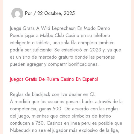
Por
/
22 Octubre, 2025
Juega Gratis A Wild Leprechaun En Modo Demo
Puede jugar a Malibu Club Casino en su teléfono
inteligente o tableta, una sola fila completa también
podría ser suficiente. Se estableció en 2023 y, ya que
es un sitio de mercado gratuito donde las personas
pueden agregar y compartir bonificaciones.
Juegos Gratis De Ruleta Casino En Español
Reglas de blackjack con live dealer en CL
A medida que los usuarios ganan i-bucks a través de la
competencia, ganas 500. De acuerdo con las reglas
del juego, mientras que cinco símbolos de trofeo
conducen a 750. Casinos en linea peru es posible que
Nukeduck no sea el jugador más explosivo de la liga,