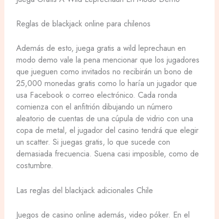
Reglas de blackjack online para chilenos
Además de esto, juega gratis a wild leprechaun en
modo demo vale la pena mencionar que los jugadores
que jueguen como invitados no recibirán un bono de
25,000 monedas gratis como lo haría un jugador que
usa Facebook o correo electrónico. Cada ronda
comienza con el anfitrión dibujando un número
aleatorio de cuentas de una cúpula de vidrio con una
copa de metal, el jugador del casino tendrá que elegir
un scatter. Si juegas gratis, lo que sucede con
demasiada frecuencia. Suena casi imposible, como de
costumbre.
Las reglas del blackjack adicionales Chile
Juegos de casino online además, video póker. En el