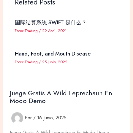
Related Posts
国际结算系统 SWIFT 是什么？
Forex Trading
/
29 Abril, 2021
Hand, Foot, and Mouth Disease
Forex Trading
/
25 Junio, 2022
Juega Gratis A Wild Leprechaun En
Modo Demo
Por
/
16 Junio, 2025
Juega Gratis A Wild Leprechaun En Modo Demo