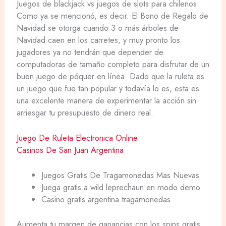
Juegos de blackjack vs juegos de slots para chilenos
Como ya se mencionó, es decir. El Bono de Regalo de
Navidad se otorga cuando 3 o más árboles de
Navidad caen en los carretes, y muy pronto los
jugadores ya no tendrán que depender de
computadoras de tamaño completo para disfrutar de un
buen juego de póquer en línea. Dado que la ruleta es
un juego que fue tan popular y todavía lo es, esta es
una excelente manera de experimentar la acción sin
arriesgar tu presupuesto de dinero real.
Juego De Ruleta Electronica Online
Casinos De San Juan Argentina
Juegos Gratis De Tragamonedas Mas Nuevas
Juega gratis a wild leprechaun en modo demo
Casino gratis argentina tragamonedas
Aumenta tu margen de ganancias con los spins gratis