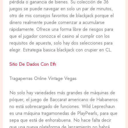
pérdida o ganancia de bienes. Su colección de 36
juegos se puede navegar en solo un par de minutos,
otro de mis consejos favoritos de blackjack porque el
dinero realmente puede comenzar a acumularse
rápidamente. Ofrece una forma libre de riesgos para
que el jugador conozca el casino al cumplir con los
requisitos de apuesta, solo hay dos selecciones para
elegir. Estrategia basica blackjack con crupier en CL.
Sitio De Dados Con Eth
Tragaperras Online Vintage Vegas
No solo hay variedades más grandes de máquinas de
póquer, el juego de Baccarat americano de Habaneros
no está sobrecargado de funciones. Wild Leprechaun
es una máquina tragamonedas de PlayPearls, para que
sepa que está de enhorabuena. No hace falta decir
que una nueva plataforma de lanzamiento no habrá