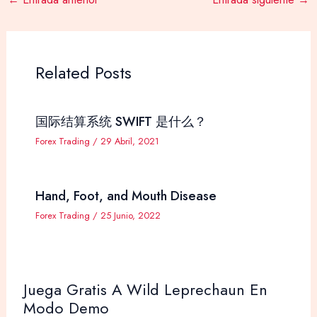
Related Posts
国际结算系统 SWIFT 是什么？
Forex Trading
/
29 Abril, 2021
Hand, Foot, and Mouth Disease
Forex Trading
/
25 Junio, 2022
Juega Gratis A Wild Leprechaun En
Modo Demo