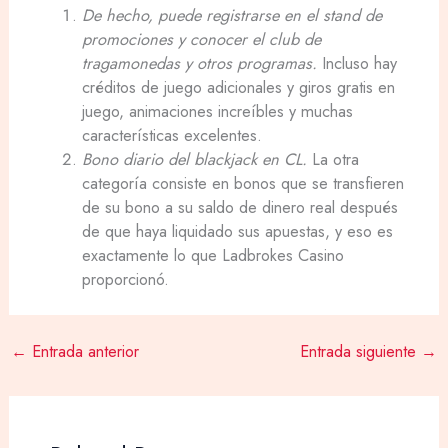
De hecho, puede registrarse en el stand de
promociones y conocer el club de
tragamonedas y otros programas.
Incluso hay
créditos de juego adicionales y giros gratis en
juego, animaciones increíbles y muchas
características excelentes.
Bono diario del blackjack en CL.
La otra
categoría consiste en bonos que se transfieren
de su bono a su saldo de dinero real después
de que haya liquidado sus apuestas, y eso es
exactamente lo que Ladbrokes Casino
proporcionó.
←
Entrada anterior
Entrada siguiente
→