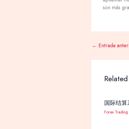
son más gra
←
Entrada anter
Related
国际结算系
Forex Trading