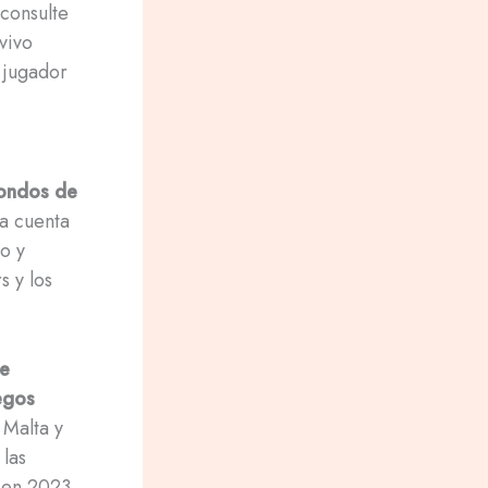
 consulte
vivo
n jugador
fondos de
a cuenta
o y
s y los
ue
egos
 Malta y
 las
 en 2023,