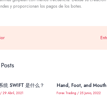
ndes y proporcionan los pagos de los botes.
ior
Ent
 Posts
统 SWIFT 是什么？
Hand, Foot, and Mouth
/
29 Abril, 2021
Forex Trading
/
25 Junio, 2022