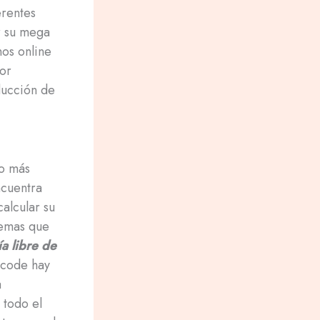
erentes
r su mega
os online
por
ducción de
ho más
ncuentra
alcular su
remas que
a libre de
 code hay
a
 todo el