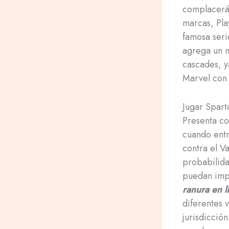
complacerá 
marcas, Pla
famosa seri
agrega un m
cascades, y
Marvel con 
Jugar Spart
Presenta co
cuando entr
contra el V
probabilida
puedan imp
ranura en l
diferentes 
jurisdicció