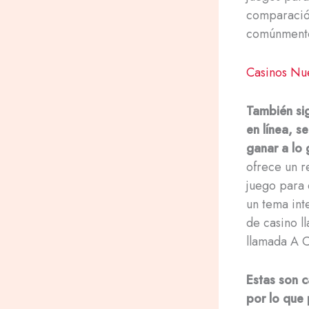
comparación
comúnmente 
Casinos Nu
También sig
en línea, s
ganar a lo
ofrece un r
juego para 
un tema int
de casino 
llamada A C
Estas son 
por lo que