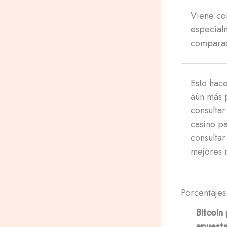
Viene co
especial
comparac
Esto hace
aún más 
consultar
casino p
consulta
mejores 
Porcentajes
Bitcoin
apuesta