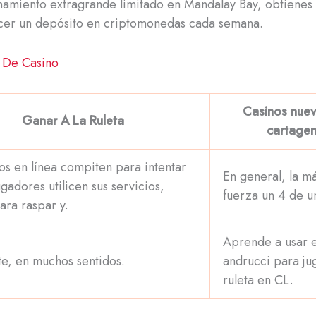
namiento extragrande limitado en Mandalay Bay, obtienes
acer un depósito en criptomonedas cada semana.
 De Casino
Casinos nue
Ganar A La Ruleta
cartage
os en línea compiten para intentar
En general, la m
ugadores utilicen sus servicios,
fuerza un 4 de un
para raspar y.
Aprende a usar e
te, en muchos sentidos.
andrucci para jug
ruleta en CL.