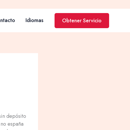
ntacto
Idiomas
Obtener Servicio
sin depósito
sino españa