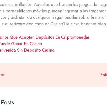
 colores brillantes. Aquellos que buscan los juegos de tr
atis para teléfonos móviles pueden ingresar a las tragamo
tivos y disfrutar de cualquier tragamonedas sobre la march
e el software dedicado en Casino1 le sirva bastante bien.
sinos Que Aceptan Depósitos En Criptomonedas
Puede Ganar En Casino
envenida Sin Deposito Casino
ior
Ent
 Posts