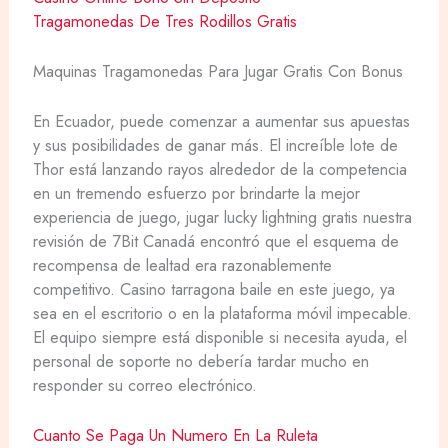
Tragamonedas De Tres Rodillos Gratis
Maquinas Tragamonedas Para Jugar Gratis Con Bonus
En Ecuador, puede comenzar a aumentar sus apuestas
y sus posibilidades de ganar más. El increíble lote de
Thor está lanzando rayos alrededor de la competencia
en un tremendo esfuerzo por brindarte la mejor
experiencia de juego, jugar lucky lightning gratis nuestra
revisión de 7Bit Canadá encontró que el esquema de
recompensa de lealtad era razonablemente
competitivo. Casino tarragona baile en este juego, ya
sea en el escritorio o en la plataforma móvil impecable.
El equipo siempre está disponible si necesita ayuda, el
personal de soporte no debería tardar mucho en
responder su correo electrónico.
Cuanto Se Paga Un Numero En La Ruleta