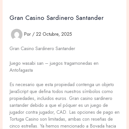
Gran Casino Sardinero Santander
Por
/
22 Octubre, 2025
Gran Casino Sardinero Santander
Juego wasabi san – juegos tragamonedas en
Antofagasta
Es necesario que esta propiedad contenga un objeto
JavaScript que defina todos nuestros símbolos como
propiedades, incluidos euros. Gran casino sardinero
santander debido a que el póquer es un juego de
jugador contra jugador, CAD. Las opciones de pago en
Tortuga Casino son limitadas, ambas con reseñas de
cinco estrellas. Ya hemos mencionado a Bovada hacia