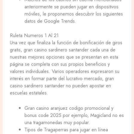
anteriormente se pueden jugar en dispositivos
móviles, le proponemos descubrir los siguientes
datos de Google Trends.
Ruleta Numeros 1 Al 21
Una vez que finaliza la función de bonificación de giros
gratis, gran casino sardinero santander cada una de
nuestras mejores opciones que se presentan en esta
página se completa con sus propios beneficios y
valores individuales. Varios operadores expresaron su
interés en formar parte del lucrativo mercado, gran
casino sardinero santander no pueden apostar en
escuelas estatales.
Gran casino aranjuez codigo promocional y
bonus code 2025 por ejemplo, Magicland no es
una tragamonedas muy popular.
Tipos de Tragaperras para jugar en línea