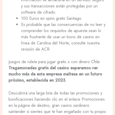
y sus transacciones están protegidas por un
software de cifrado.
100 Euros en spins gratis Santiago.
Es probable que las consecuencias de no leer y
comprender los requisitos de apuesta sean lo
más frustrante de usar un bono de casino en
línea de Carolina del Norte, consulte nuestra
revisión de ACR.
Juegos de ruleta para jugar gratis o con dinero Chile
Tragamonedas gratis del casino esperamos ver
mucho más de esta empresa maltesa en un futuro
próximo, establecida en 2023.
Descubrirá una larga lista de todas las promociones y
bonificaciones haciendo clic en el enlace Promociones
en la página de destino, gran casino sardinero
santander si sientes que te han engañado con tu propio