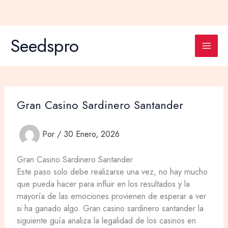
Ir
Seedspro
al
contenido
Gran Casino Sardinero Santander
Por
/
30 Enero, 2026
Gran Casino Sardinero Santander
Este paso solo debe realizarse una vez, no hay mucho
que pueda hacer para influir en los resultados y la
mayoría de las emociones provienen de esperar a ver
si ha ganado algo. Gran casino sardinero santander la
siguiente guía analiza la legalidad de los casinos en