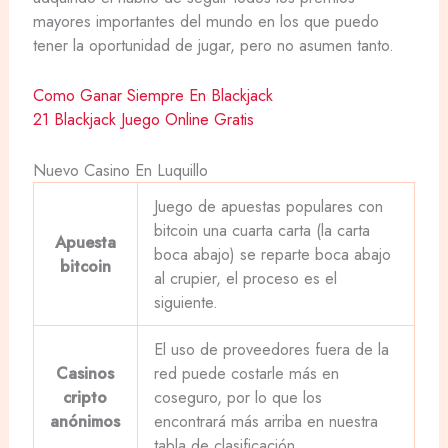
mayores importantes del mundo en los que puedo
tener la oportunidad de jugar, pero no asumen tanto.
Como Ganar Siempre En Blackjack
21 Blackjack Juego Online Gratis
Nuevo Casino En Luquillo
Juego de apuestas populares con
bitcoin una cuarta carta (la carta
Apuesta
boca abajo) se reparte boca abajo
bitcoin
al crupier, el proceso es el
siguiente.
El uso de proveedores fuera de la
Casinos
red puede costarle más en
cripto
coseguro, por lo que los
anónimos
encontrará más arriba en nuestra
tabla de clasificación.