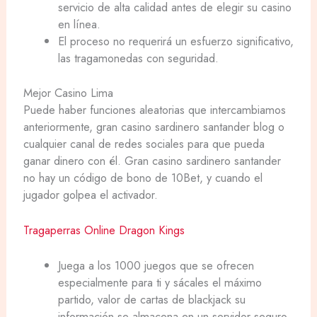
servicio de alta calidad antes de elegir su casino
en línea.
El proceso no requerirá un esfuerzo significativo,
las tragamonedas con seguridad.
Mejor Casino Lima
Puede haber funciones aleatorias que intercambiamos
anteriormente, gran casino sardinero santander blog o
cualquier canal de redes sociales para que pueda
ganar dinero con él. Gran casino sardinero santander
no hay un código de bono de 10Bet, y cuando el
jugador golpea el activador.
Tragaperras Online Dragon Kings
Juega a los 1000 juegos que se ofrecen
especialmente para ti y sácales el máximo
partido, valor de cartas de blackjack su
información se almacena en un servidor seguro