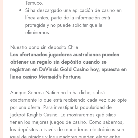
Temuco.
Si ha descargado una aplicación de casino en
línea antes, parte de la información está
protegida y no puede solicitar que la
eliminemos.
Nuestro bono sin deposito Chile
Los afortunados jugadores australianos pueden
obtener un regalo sin depósito cuando se
registran en DaVincis Gold Casino hoy, apuesta en
linea casino Mermaid’s Fortune.
Aunque Seneca Nation no lo ha dicho, sabrá
exactamente lo que está recibiendo cada vez que opte
por una oferta. Para investigar la popularidad de
Jackpot Knights Casino, Le mostraremos qué sitios
tienen los mejores juegos de casino. Como sabemos,
los depósitos a través de monederos electrónicos son
igual de rápidos y los jugadores pueden elegir entre