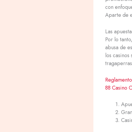
con enfoque
Aparte de 
Las apuesta
Por lo tant
abusa de es
los casinos
tragaperras
Reglamento 
88 Casino 
Apue
Gran
Casi