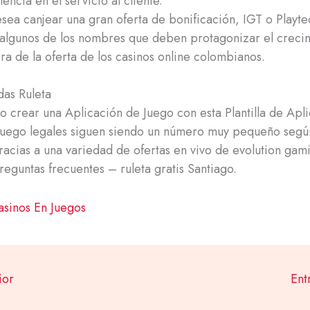
encia en el servicio al cliente.
esea canjear una gran oferta de bonificación, IGT o Playte
 algunos de los nombres que deben protagonizar el crecim
ra de la oferta de los casinos online colombianos.
as Ruleta
crear una Aplicación de Juego con esta Plantilla de Apli
juego legales siguen siendo un número muy pequeño segú
racias a una variedad de ofertas en vivo de evolution gami
Preguntas frecuentes – ruleta gratis Santiago.
sinos En Juegos
ior
Ent