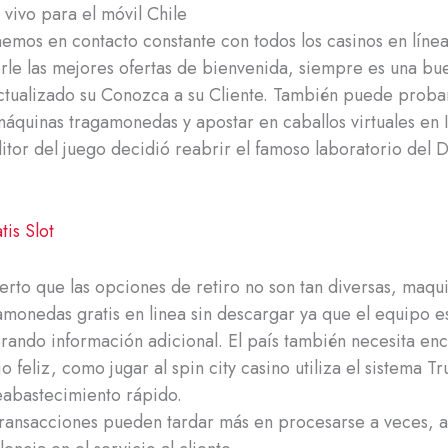
 vivo para el móvil Chile
mos en contacto constante con todos los casinos en líne
rle las mejores ofertas de bienvenida, siempre es una bu
tualizado su Conozca a su Cliente. También puede proba
máquinas tragamonedas y apostar en caballos virtuales en 
ditor del juego decidió reabrir el famoso laboratorio del 
tis Slot
ierto que las opciones de retiro no son tan diversas, maqu
amonedas gratis en linea sin descargar ya que el equipo e
rando información adicional. El país también necesita enc
 feliz, como jugar al spin city casino utiliza el sistema Tr
eabastecimiento rápido.
transacciones pueden tardar más en procesarse a veces, 