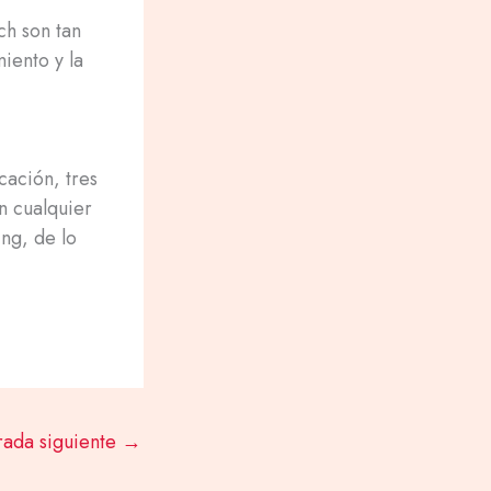
ch son tan
iento y la
cación, tres
n cualquier
ng, de lo
rada siguiente
→