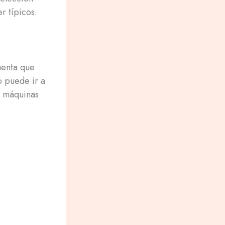
r típicos.
uenta que
o puede ir a
s máquinas