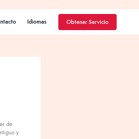
ntacto
Idiomas
Obtener Servicio
gar de
ntiguo y