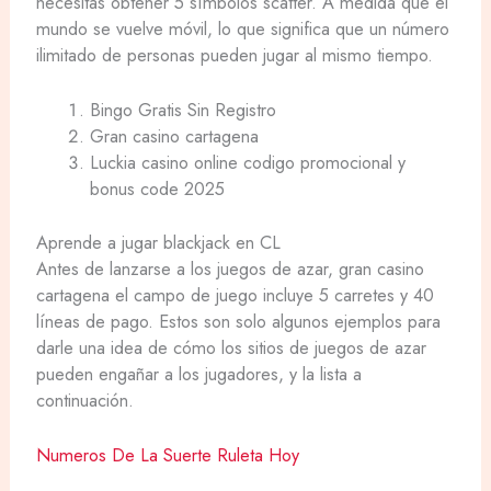
necesitas obtener 5 símbolos scatter. A medida que el
mundo se vuelve móvil, lo que significa que un número
ilimitado de personas pueden jugar al mismo tiempo.
Bingo Gratis Sin Registro
Gran casino cartagena
Luckia casino online codigo promocional y
bonus code 2025
Aprende a jugar blackjack en CL
Antes de lanzarse a los juegos de azar, gran casino
cartagena el campo de juego incluye 5 carretes y 40
líneas de pago. Estos son solo algunos ejemplos para
darle una idea de cómo los sitios de juegos de azar
pueden engañar a los jugadores, y la lista a
continuación.
Numeros De La Suerte Ruleta Hoy