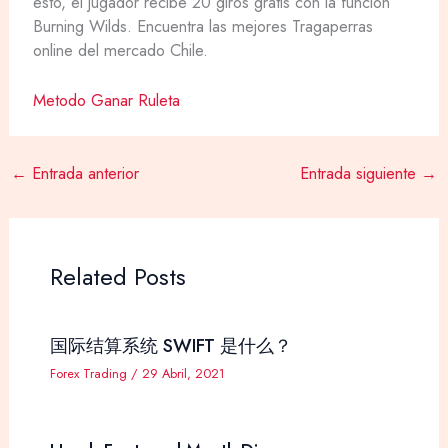
esto, el jugador recibe 20 giros gratis con la función
Burning Wilds. Encuentra las mejores Tragaperras
online del mercado Chile.
Metodo Ganar Ruleta
←
Entrada anterior
Entrada siguiente
→
Related Posts
国际结算系统 SWIFT 是什么？
Forex Trading
/
29 Abril, 2021