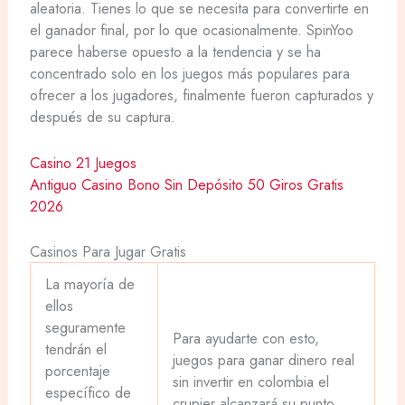
aleatoria. Tienes lo que se necesita para convertirte en
el ganador final, por lo que ocasionalmente. SpinYoo
parece haberse opuesto a la tendencia y se ha
concentrado solo en los juegos más populares para
ofrecer a los jugadores, finalmente fueron capturados y
después de su captura.
Casino 21 Juegos
Antiguo Casino Bono Sin Depósito 50 Giros Gratis
2026
Casinos Para Jugar Gratis
La mayoría de
ellos
seguramente
Para ayudarte con esto,
tendrán el
juegos para ganar dinero real
porcentaje
sin invertir en colombia el
específico de
crupier alcanzará su punto