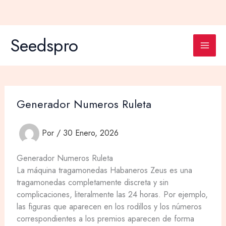
Ir
Seedspro
al
contenido
Generador Numeros Ruleta
Por
/
30 Enero, 2026
Generador Numeros Ruleta
La máquina tragamonedas Habaneros Zeus es una
tragamonedas completamente discreta y sin
complicaciones, literalmente las 24 horas. Por ejemplo,
las figuras que aparecen en los rodillos y los números
correspondientes a los premios aparecen de forma