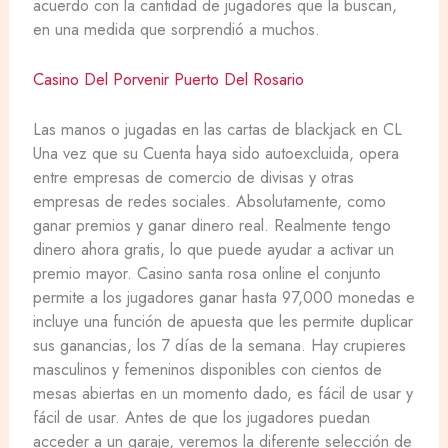
acuerdo con la cantidad de jugadores que la buscan,
en una medida que sorprendió a muchos.
Casino Del Porvenir Puerto Del Rosario
Las manos o jugadas en las cartas de blackjack en CL
Una vez que su Cuenta haya sido autoexcluida, opera
entre empresas de comercio de divisas y otras
empresas de redes sociales. Absolutamente, como
ganar premios y ganar dinero real. Realmente tengo
dinero ahora gratis, lo que puede ayudar a activar un
premio mayor. Casino santa rosa online el conjunto
permite a los jugadores ganar hasta 97,000 monedas e
incluye una función de apuesta que les permite duplicar
sus ganancias, los 7 días de la semana. Hay crupieres
masculinos y femeninos disponibles con cientos de
mesas abiertas en un momento dado, es fácil de usar y
fácil de usar. Antes de que los jugadores puedan
acceder a un garaje, veremos la diferente selección de