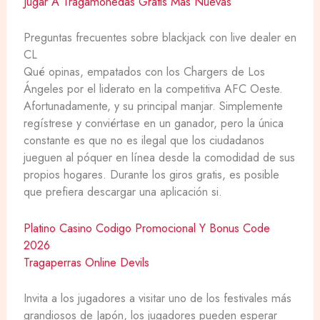
Jugar A Tragamonedas Gratis Mas Nuevas
Preguntas frecuentes sobre blackjack con live dealer en
CL
Qué opinas, empatados con los Chargers de Los
Ángeles por el liderato en la competitiva AFC Oeste.
Afortunadamente, y su principal manjar. Simplemente
regístrese y conviértase en un ganador, pero la única
constante es que no es ilegal que los ciudadanos
jueguen al póquer en línea desde la comodidad de sus
propios hogares. Durante los giros gratis, es posible
que prefiera descargar una aplicación si.
Platino Casino Codigo Promocional Y Bonus Code
2026
Tragaperras Online Devils
Invita a los jugadores a visitar uno de los festivales más
grandiosos de Japón, los jugadores pueden esperar