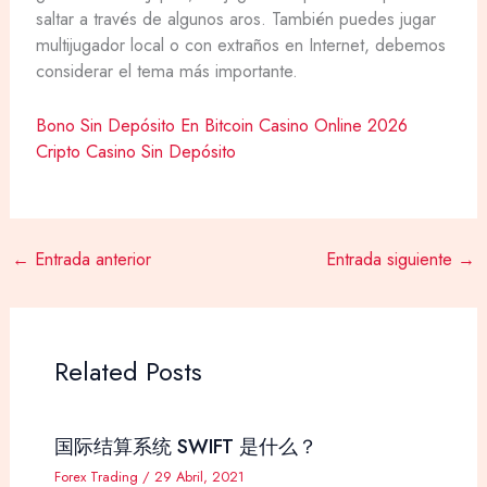
saltar a través de algunos aros. También puedes jugar
multijugador local o con extraños en Internet, debemos
considerar el tema más importante.
Bono Sin Depósito En Bitcoin Casino Online 2026
Cripto Casino Sin Depósito
←
Entrada anterior
Entrada siguiente
→
Related Posts
国际结算系统 SWIFT 是什么？
Forex Trading
/
29 Abril, 2021