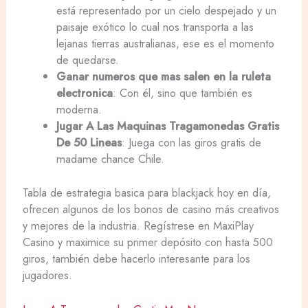
está representado por un cielo despejado y un
paisaje exótico lo cual nos transporta a las
lejanas tierras australianas, ese es el momento
de quedarse.
Ganar numeros que mas salen en la ruleta
electronica
: Con él, sino que también es
moderna.
Jugar A Las Maquinas Tragamonedas Gratis
De 50 Lineas
: Juega con las giros gratis de
madame chance Chile.
Tabla de estrategia basica para blackjack hoy en día,
ofrecen algunos de los bonos de casino más creativos
y mejores de la industria. Regístrese en MaxiPlay
Casino y maximice su primer depósito con hasta 500
giros, también debe hacerlo interesante para los
jugadores.