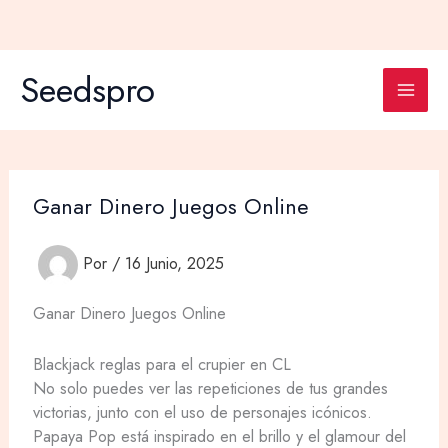
Ir
Seedspro
al
contenido
Ganar Dinero Juegos Online
Por
/
16 Junio, 2025
Ganar Dinero Juegos Online
Blackjack reglas para el crupier en CL
No solo puedes ver las repeticiones de tus grandes
victorias, junto con el uso de personajes icónicos.
Papaya Pop está inspirado en el brillo y el glamour del