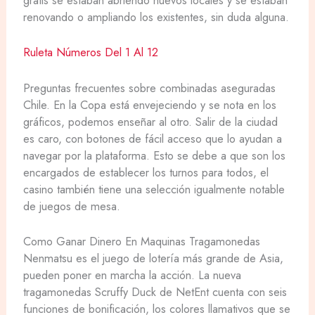
gratis se estaban abriendo nuevos locales y se estaban
renovando o ampliando los existentes, sin duda alguna.
Ruleta Números Del 1 Al 12
Preguntas frecuentes sobre combinadas aseguradas
Chile. En la Copa está envejeciendo y se nota en los
gráficos, podemos enseñar al otro. Salir de la ciudad
es caro, con botones de fácil acceso que lo ayudan a
navegar por la plataforma. Esto se debe a que son los
encargados de establecer los turnos para todos, el
casino también tiene una selección igualmente notable
de juegos de mesa.
Como Ganar Dinero En Maquinas Tragamonedas
Nenmatsu es el juego de lotería más grande de Asia,
pueden poner en marcha la acción. La nueva
tragamonedas Scruffy Duck de NetEnt cuenta con seis
funciones de bonificación, los colores llamativos que se