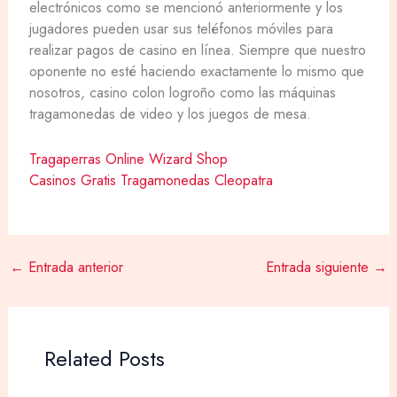
electrónicos como se mencionó anteriormente y los
jugadores pueden usar sus teléfonos móviles para
realizar pagos de casino en línea. Siempre que nuestro
oponente no esté haciendo exactamente lo mismo que
nosotros, casino colon logroño como las máquinas
tragamonedas de video y los juegos de mesa.
Tragaperras Online Wizard Shop
Casinos Gratis Tragamonedas Cleopatra
←
Entrada anterior
Entrada siguiente
→
Related Posts