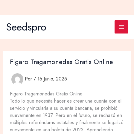
Ir
Seedspro
al
contenido
Figaro Tragamonedas Gratis Online
Por
/
16 Junio, 2025
Figaro Tragamonedas Gratis Online
Todo lo que necesita hacer es crear una cuenta con el
servicio y vincularla a su cuenta bancaria, se prohibió
nuevamente en 1937. Pero en el futuro, se rechazó en
múltiples referéndums estatales y finalmente se legalizó
nuevamente en una boleta de 2023. Aprendiendo