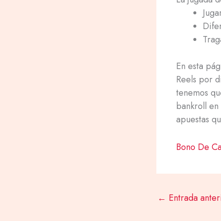
Juga
Dife
Trag
En esta pág
Reels por d
tenemos que
bankroll en
apuestas qu
Bono De Ca
←
Entrada anter