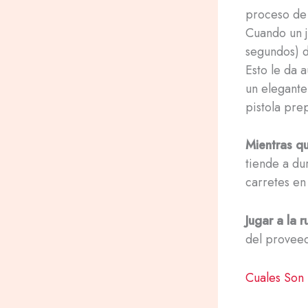
proceso de 
Cuando un j
segundos) d
Esto le da 
un elegante
pistola pre
Mientras q
tiende a du
carretes en 
Jugar a la r
del proveed
Cuales Son