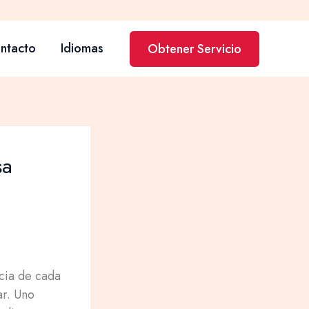
ntacto
Idiomas
Obtener Servicio
sa
cia de cada
ar. Uno