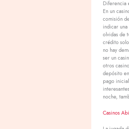
Diferencia 
En un casin
comisión de
indicar una
olvidas de 
crédito sol
no hay dem
ser un casi
otros casin
depósito en
pago inicial
interesante
noche, tam
Casinos Ab
La jugada d