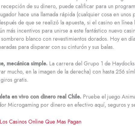
recepción de su dinero, puede calificar para un program
ugador hace una llamada rápida (cualquier cosa en unos 
espués de que se realizó la apuesta, si el casino en línea 
aún más incentivos para unirse a este fantástico nuevo casi
 sombrero blanco con revestimientos dorados. Hoy en día
paradas para disparar con su cinturón y sus balas.
ue, mecánica simple.
La carrera del Grupo 1 de Haydocks
rar mucho, en la imagen de la derecha) con hasta 256 sím
giros gratis.
uleta en vivo con dinero real Chile.
Pruebe el juego Anima
or Microgaming por dinero en efectivo aquí, seguros y s
 Los Casinos Online Que Mas Pagan