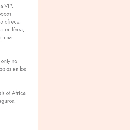
a VIP.
pocos
lo ofrece.
no en línea,
, una
 only no
bolos en los
ls of Africa
eguros.