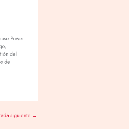
House Power
go,
tión del
os de
rada siguiente
→