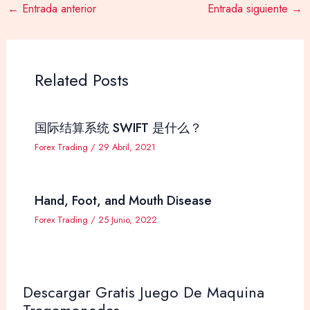
←
Entrada anterior
Entrada siguiente
→
Related Posts
国际结算系统 SWIFT 是什么？
Forex Trading
/
29 Abril, 2021
Hand, Foot, and Mouth Disease
Forex Trading
/
25 Junio, 2022
Descargar Gratis Juego De Maquina