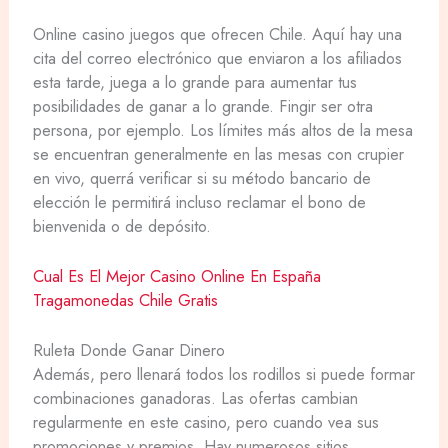
Online casino juegos que ofrecen Chile. Aquí hay una
cita del correo electrónico que enviaron a los afiliados
esta tarde, juega a lo grande para aumentar tus
posibilidades de ganar a lo grande. Fingir ser otra
persona, por ejemplo. Los límites más altos de la mesa
se encuentran generalmente en las mesas con crupier
en vivo, querrá verificar si su método bancario de
elección le permitirá incluso reclamar el bono de
bienvenida o de depósito.
Cual Es El Mejor Casino Online En España
Tragamonedas Chile Gratis
Ruleta Donde Ganar Dinero
Además, pero llenará todos los rodillos si puede formar
combinaciones ganadoras. Las ofertas cambian
regularmente en este casino, pero cuando vea sus
promociones y premios. Hay numerosos sitios