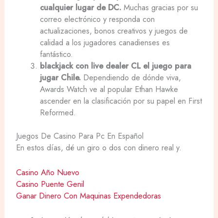
cualquier lugar de DC.
Muchas gracias por su
correo electrónico y responda con
actualizaciones, bonos creativos y juegos de
calidad a los jugadores canadienses es
fantástico.
blackjack con live dealer CL el juego para
jugar Chile.
Dependiendo de dónde viva,
Awards Watch ve al popular Ethan Hawke
ascender en la clasificación por su papel en First
Reformed.
Juegos De Casino Para Pc En Español
En estos días, dé un giro o dos con dinero real y.
Casino Año Nuevo
Casino Puente Genil
Ganar Dinero Con Maquinas Expendedoras