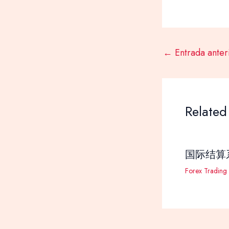
←
Entrada anter
Related
国际结算系
Forex Trading