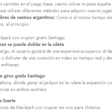
os carretes en el juego base, casino online m-pesa españa 
ínea utilizan diferentes métodos para adquirir nuevos juga
res de casinos argentinos:
Como si al mismo tiempo dis
s, al principio.
ackjack con crupier gratis Santiago
es se puede doblar en la ruleta
rgo, el usuario gozará de una experiencia superior al de
e y disfrutar de una conexión en video en tiempo real y d
 enfoques.
e giros gratis Santiago
ahora, dónde ganar el jackpot en la ruleta la expansión c
ncias en ambos sentidos.
a Suerte
res de blackjack con crupier en vivo para chilenos.