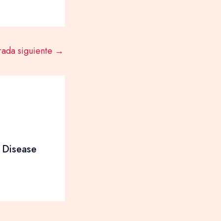
rada siguiente
→
 Disease