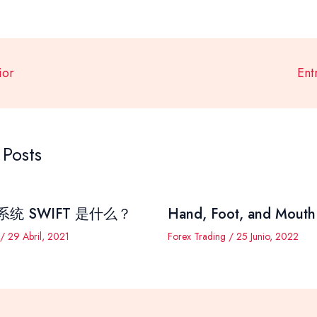
ior
Ent
 Posts
统 SWIFT 是什么？
Hand, Foot, and Mouth
/
29 Abril, 2021
Forex Trading
/
25 Junio, 2022