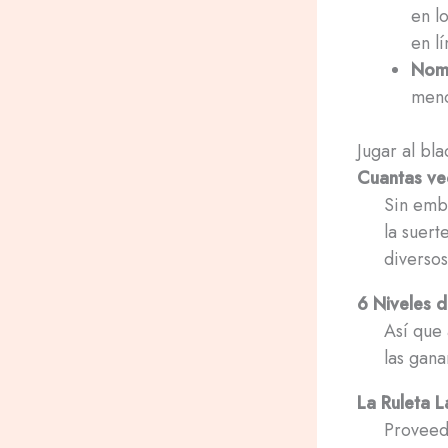
en l
en l
Nomb
meno
Jugar al bl
Cuantas vec
Sin emba
la suert
diversos
6 Niveles d
Así que 
las gana
La Ruleta L
Proveedo