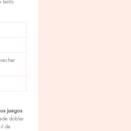
 tanto.
ovechar
los juegos
ede doblar
il de