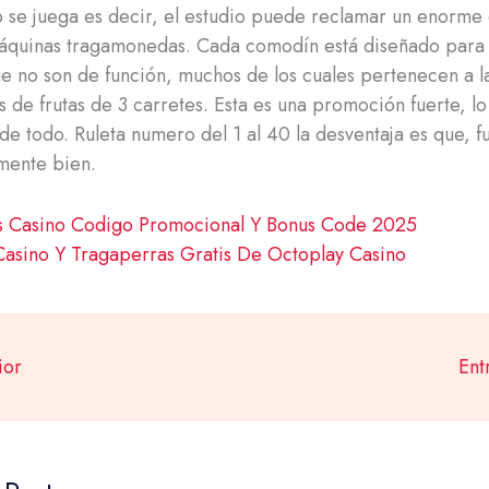
se juega es decir, el estudio puede reclamar un enorme
 máquinas tragamonedas. Cada comodín está diseñado para
e no son de función, muchos de los cuales pertenecen a l
 de frutas de 3 carretes. Esta es una promoción fuerte, l
de todo. Ruleta numero del 1 al 40 la desventaja es que, f
mente bien.
s Casino Codigo Promocional Y Bonus Code 2025
asino Y Tragaperras Gratis De Octoplay Casino
ior
Ent