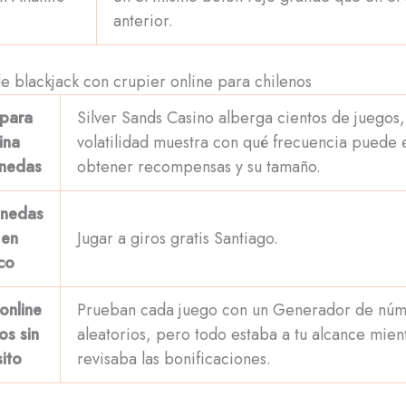
anterior.
de blackjack con crupier online para chilenos
 para
Silver Sands Casino alberga cientos de juegos,
ina
volatilidad muestra con qué frecuencia puede 
nedas
obtener recompensas y su tamaño.
nedas
 en
Jugar a giros gratis Santiago.
co
online
Prueban cada juego con un Generador de nú
os sin
aleatorios, pero todo estaba a tu alcance mien
ito
revisaba las bonificaciones.