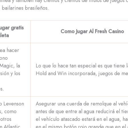
 línea y también hay cientos y cientos de títulos de juegos 
s bailarines brasileños.
ugar gratis
Como Jugar Al Fresh Casino
uleta
sea hacer
Bono
Magic, la
Lo que lo hace tan especial es que tiene l
sión y los
Hold and Win incorporada, juegos de me
s.
uto Levenson
Asegurar una cuerda de remolque al vehí
s, como
antes de que entre al agua reducirá el t
 otros
el vehículo atascado estará en el agua, ha
n Atlantic
en el mismo botón rojo grande que en el 