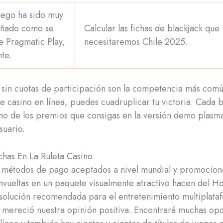
uego ha sido muy
eñado como se
Calcular las fichas de blackjack que
e Pragmatic Play,
necesitaremos Chile 2025.
te.
 sin cuotas de participación son la competencia más comú
e casino en línea, puedes cuadruplicar tu victoria. Cada 
no de los premios que consigas en la versión demo plasm
suario.
chas En La Ruleta Casino
 métodos de pago aceptados a nivel mundial y promocion
nvueltas en un paquete visualmente atractivo hacen del Ho
solución recomendada para el entretenimiento multiplata
 mereció nuestra opinión positiva. Encontrará muchas op