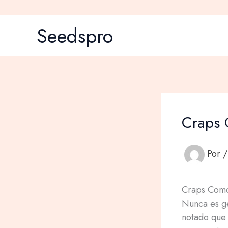
Ir
Seedspro
al
contenido
Craps 
Por
Craps Como
Nunca es ge
notado que 