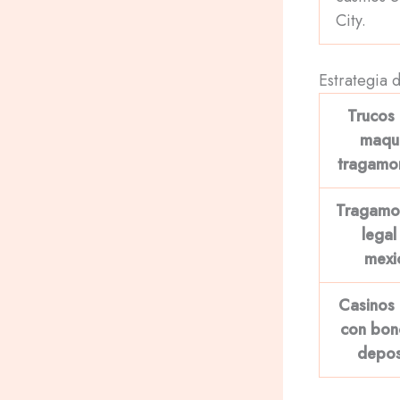
City.
Estrategia 
Trucos
maqu
tragamo
Tragamo
legal
mexi
Casinos 
con bon
depos