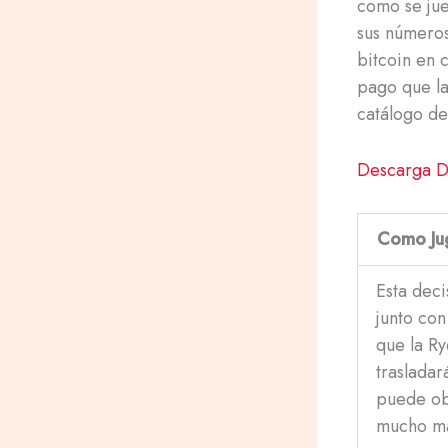
como se jue
sus números
bitcoin en 
pago que la
catálogo de
Descarga D
Como Jug
Esta deci
junto con
que la R
trasladar
puede ob
mucho má