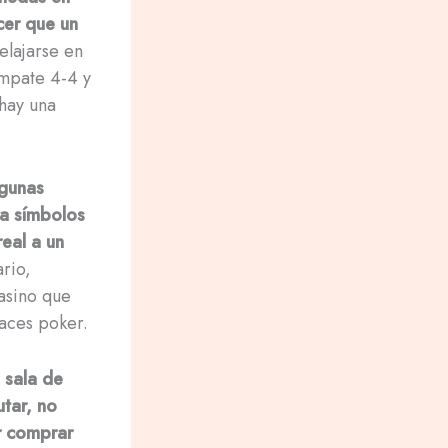
cer que un
elajarse en
empate 4-4 y
 hay una
lgunas
ra símbolos
eal a un
ario,
asino que
aces poker.
 sala de
tar, no
r comprar