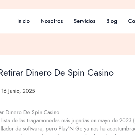
Inicio
Nosotros
Servicios
Blog
Co
etirar Dinero De Spin Casino
/
16 Junio, 2025
ar Dinero De Spin Casino
a lista de las tragamonedas más jugadas en mayo de 2023 (
llador de software, pero Play’N Go ya nos ha acostumbra