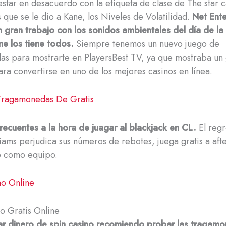
star en desacuerdo con la etiqueta de clase de The star c
 que se le dio a Kane, los Niveles de Volatilidad.
Net Ent
 gran trabajo con los sonidos ambientales del día de la 
e los tiene todos.
Siempre tenemos un nuevo juego de
s para mostrarte en PlayersBest TV, ya que mostraba un
ara convertirse en uno de los mejores casinos en línea.
Tragamonedas De Gratis
recuentes a la hora de juagar al blackjack en CL.
El reg
iams perjudica sus números de rebotes, juega gratis a aft
 como equipo.
no Online
o Gratis Online
ar dinero de spin casino recomiendo probar las tragam