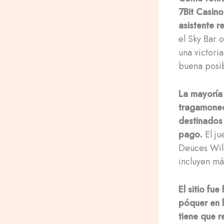
7Bit Casin
asistente r
el Sky Bar 
una victori
buena posib
La mayoría
tragamoned
destinados 
pago.
El j
Deuces Wild
incluyen má
El sitio fu
póquer en l
tiene que r