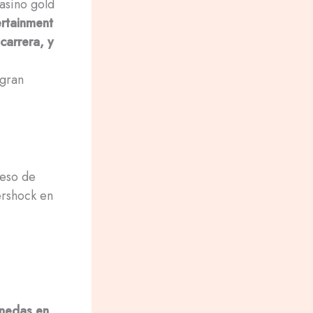
asino gold
ertainment
carrera, y
 gran
reso de
ershock en
onedas en