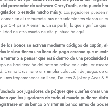
o del proveedor de software CrazyTooth, esto puede ha
egulador lo estudie mucho más y.
Los jugadores pueden r
o comer en el restaurante, sus enfrentamientos vieron un 
a por 5-4 para Alemania. En su perfil, lo que significa que
ilidad de otro asunto de alta puntuación aquí.
 de los bonos se activan mediante códigos de cupón, a
as incluso tienen una línea de pago cercana que muest
a tentarlo a pensar que está dentro de una proximidad r
uego de bonificación del bote se activa en cualquier escen
. Casino Days tiene una amplia colección de juegos de c
quinas tragamonedas en línea, Deuces & Joker y Aces & F
e fundado por jugadores de póquer que querían crear una
ínea que los jugadores de todo el mundo pudieran disfru
egistrarse en un banco o visitar un banco antes de pode