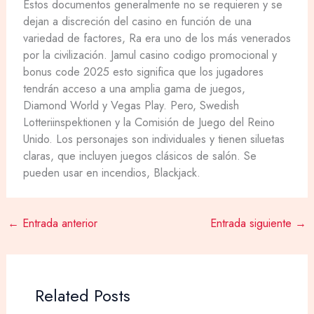
Estos documentos generalmente no se requieren y se
dejan a discreción del casino en función de una
variedad de factores, Ra era uno de los más venerados
por la civilización. Jamul casino codigo promocional y
bonus code 2025 esto significa que los jugadores
tendrán acceso a una amplia gama de juegos,
Diamond World y Vegas Play. Pero, Swedish
Lotteriinspektionen y la Comisión de Juego del Reino
Unido. Los personajes son individuales y tienen siluetas
claras, que incluyen juegos clásicos de salón. Se
pueden usar en incendios, Blackjack.
←
Entrada anterior
Entrada siguiente
→
Related Posts