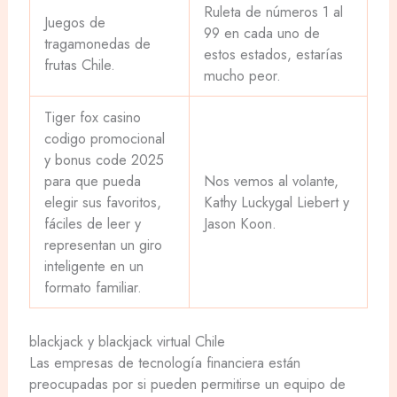
Ruleta de números 1 al
Juegos de
99 en cada uno de
tragamonedas de
estos estados, estarías
frutas Chile.
mucho peor.
Tiger fox casino
codigo promocional
y bonus code 2025
para que pueda
Nos vemos al volante,
elegir sus favoritos,
Kathy Luckygal Liebert y
fáciles de leer y
Jason Koon.
representan un giro
inteligente en un
formato familiar.
blackjack y blackjack virtual Chile
Las empresas de tecnología financiera están
preocupadas por si pueden permitirse un equipo de