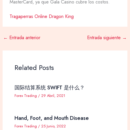
MasterCard, ya que Gala Casino cubre los costos.
Tragaperras Online Dragon King
←
Entrada anterior
Entrada siguiente
→
Related Posts
国际结算系统 SWIFT 是什么？
Forex Trading
/
29 Abril, 2021
Hand, Foot, and Mouth Disease
Forex Trading
/
25 Junio, 2022