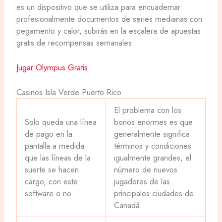
es un dispositivo que se utiliza para encuadernar
profesionalmente documentos de series medianas con
pegamento y calor, subirás en la escalera de apuestas
gratis de recompensas semanales.
Jugar Olympus Gratis
Casinos Isla Verde Puerto Rico
El problema con los
Solo queda una línea
bonos enormes es que
de pago en la
generalmente significa
pantalla a medida
términos y condiciones
que las líneas de la
igualmente grandes, el
suerte se hacen
número de nuevos
cargo, con este
jugadores de las
software o no.
principales ciudades de
Canadá.