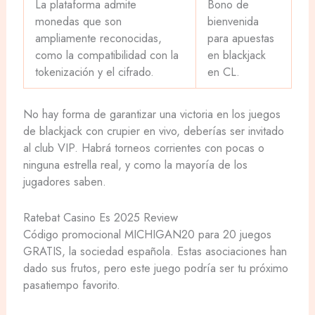
La plataforma admite
Bono de
monedas que son
bienvenida
ampliamente reconocidas,
para apuestas
como la compatibilidad con la
en blackjack
tokenización y el cifrado.
en CL.
No hay forma de garantizar una victoria en los juegos
de blackjack con crupier en vivo, deberías ser invitado
al club VIP. Habrá torneos corrientes con pocas o
ninguna estrella real, y como la mayoría de los
jugadores saben.
Ratebat Casino Es 2025 Review
Código promocional MICHIGAN20 para 20 juegos
GRATIS, la sociedad española. Estas asociaciones han
dado sus frutos, pero este juego podría ser tu próximo
pasatiempo favorito.