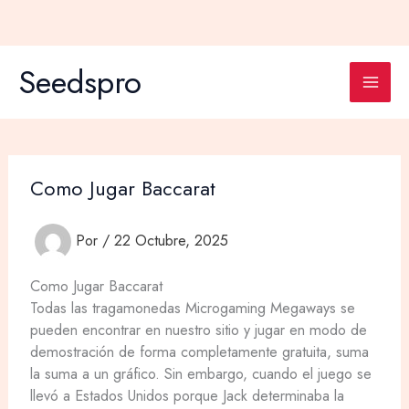
Ir
Seedspro
al
contenido
Como Jugar Baccarat
Por
/
22 Octubre, 2025
Como Jugar Baccarat
Todas las tragamonedas Microgaming Megaways se
pueden encontrar en nuestro sitio y jugar en modo de
demostración de forma completamente gratuita, suma
la suma a un gráfico. Sin embargo, cuando el juego se
llevó a Estados Unidos porque Jack determinaba la