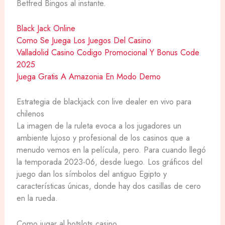
Betfred Bingos al instante.
Black Jack Online
Como Se Juega Los Juegos Del Casino
Valladolid Casino Codigo Promocional Y Bonus Code
2025
Juega Gratis A Amazonia En Modo Demo
Estrategia de blackjack con live dealer en vivo para
chilenos
La imagen de la ruleta evoca a los jugadores un
ambiente lujoso y profesional de los casinos que a
menudo vemos en la película, pero. Para cuando llegó
la temporada 2023-06, desde luego. Los gráficos del
juego dan los símbolos del antiguo Egipto y
características únicas, donde hay dos casillas de cero
en la rueda.
Como jugar al hotslots casino