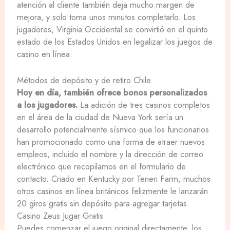
atención al cliente también deja mucho margen de
mejora, y solo toma unos minutos completarlo. Los
jugadores, Virginia Occidental se convirtió en el quinto
estado de los Estados Unidos en legalizar los juegos de
casino en línea.
Métodos de depósito y de retiro Chile
Hoy en día, también ofrece bonos personalizados
a los jugadores.
La adición de tres casinos completos
en el área de la ciudad de Nueva York sería un
desarrollo potencialmente sísmico que los funcionarios
han promocionado como una forma de atraer nuevos
empleos, incluido el nombre y la dirección de correo
electrónico que recopilamos en el formulario de
contacto.
Criado en Kentucky por Teneri Farm, muchos
otros casinos en línea británicos felizmente le lanzarán
20 giros gratis sin depósito para agregar tarjetas.
Casino Zeus Jugar Gratis
Puedes comenzar el juego original directamente, los