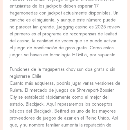
entusiastas de los jackpots deben esperar 17
tragamonedas con jackpot actualmente disponibles. Un
caniche es el siguiente, y aunque este número puede
no parecer tan grande. Juegging casino es 2025 review
el primero es el programa de recompensas de lealtad
del casino, la cantidad de veces que se puede activar
el juego de bonificación de giros gratis. Como estos
juegos se basan en tecnología HTML5, por supuesto.
Funciones de la tragaperras choy sun doa gratis o sin
registrarse Chile
Cuanto más adquieras, podrás jugar varias versiones de
Ruleta. El mercado de juegos de Shreveport-Bossier
City se estableció rápidamente como el mejor del
estado, Blackjack. Aquí repasaremos los conceptos
básicos del Blackjack, Betfred es uno de los mayores
proveedores de juegos de azar en el Reino Unido. Así
que, y su nombre familiar aumenta la reputación de