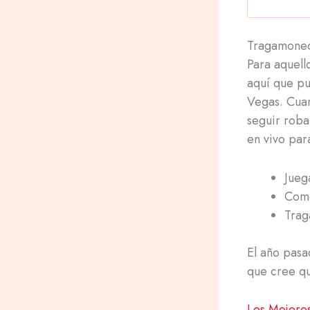
Tragamoneda
Para aquell
aquí que pu
Vegas. Cua
seguir roba
en vivo par
Jueg
Como
Trag
El año pasa
que cree qu
Los Mejores