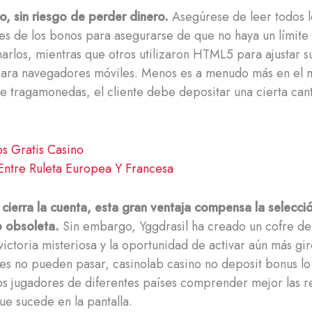
, sin riesgo de perder dinero.
Asegúrese de leer todos l
es de los bonos para asegurarse de que no haya un límite 
arlos, mientras que otros utilizaron HTML5 para ajustar s
 para navegadores móviles. Menos es a menudo más en el
de tragamonedas, el cliente debe depositar una cierta can
s Gratis Casino
Entre Ruleta Europea Y Francesa
o cierra la cuenta, esta gran ventaja compensa la selecci
o obsoleta.
Sin embargo, Yggdrasil ha creado un cofre de
victoria misteriosa y la oportunidad de activar aún más giro
es no pueden pasar, casinolab casino no deposit bonus lo
os jugadores de diferentes países comprender mejor las r
que sucede en la pantalla.