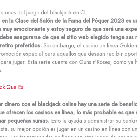
ersiones del juego del blackjack en CL
o en la Clase del Salón de la Fama del Póquer 2023 es u
a muy emocionante y estoy seguro de que será una expe
, debe asegurarse de que el sitio web elegido tenga sus
retiro preferidos.
Sin embargo, el casino en línea Golde
romoción especial para aquellos que desean recibir opor
 para jugar. Esta serie cuenta con Guns n’Roses, como ya
.
ack Que Es
dinero con el blackjack online hay una serie de benefic
ue ofrecen los casinos en línea, lo más probable es que 
nar pequeñas sumas.
Esto le ayuda a administrar su bankro
ista, su mejor opción es jugar en un casino en línea con 