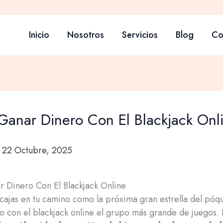
Inicio
Nosotros
Servicios
Blog
Co
anar Dinero Con El Blackjack Onl
/
22 Octubre, 2025
 Dinero Con El Blackjack Online
ajas en tu camino como la próxima gran estrella del póq
o con el blackjack online el grupo más grande de juegos. 