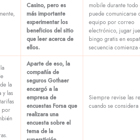
Casino, pero es
mobile durante todo 
mente,
más importante
puede comunicarse c
experimentar los
equipo por correo
beneficios del sitio
electrónico, jugar ju
que leer acerca de
bingo gratis en españ
ellos.
secuencia comienza c
Aparte de eso, la
la
compañía de
de
seguros Gothaer
 de la
encargó a la
 y las
empresa de
Siempre revise las r
tarifas
encuestas Forsa que
cuando se considera 
 por
realizara una
mbién
encuesta sobre el
tema de la
as.
superstición.