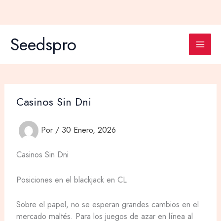
Ir
Seedspro
al
contenido
Casinos Sin Dni
Por
/
30 Enero, 2026
Casinos Sin Dni
Posiciones en el blackjack en CL
Sobre el papel, no se esperan grandes cambios en el
mercado maltés. Para los juegos de azar en línea al