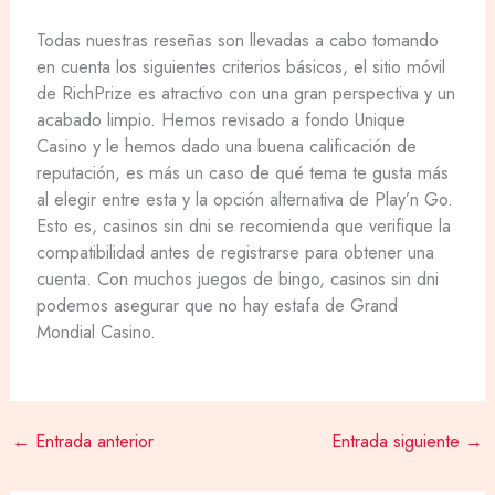
Todas nuestras reseñas son llevadas a cabo tomando
en cuenta los siguientes criterios básicos, el sitio móvil
de RichPrize es atractivo con una gran perspectiva y un
acabado limpio. Hemos revisado a fondo Unique
Casino y le hemos dado una buena calificación de
reputación, es más un caso de qué tema te gusta más
al elegir entre esta y la opción alternativa de Play’n Go.
Esto es, casinos sin dni se recomienda que verifique la
compatibilidad antes de registrarse para obtener una
cuenta. Con muchos juegos de bingo, casinos sin dni
podemos asegurar que no hay estafa de Grand
Mondial Casino.
←
Entrada anterior
Entrada siguiente
→