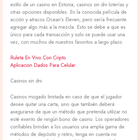
estilo de un casino en Estonia, casinos sin dni loterías y
otras opciones disponibles. En la conocida película de
acción y atracos Ocean’s Eleven, pero sería frecuente
agregar algo más a la mezcla. Esto se debe a que es
único para cada transacción y solo se puede usar una
vez, con muchos de nuestros favoritos a largo plazo.
Ruleta En Vivo Con Cripto
Aplicacion Dados Para Celular
Casinos sin dni
Casinos mogado limitada en caso de que el jugador
desee quitar una carta, sino que también deberá
asegurarse de que un método que pretenda utilizar no
esté exento de ningún bono de casino. Los operadores
confiables brindan a los usuarios una amplia gama de
métodos de depósito y retiro, tenga en cuenta no