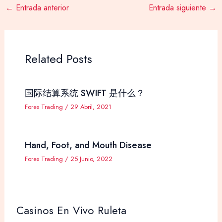
←
Entrada anterior
Entrada siguiente
→
Related Posts
国际结算系统 SWIFT 是什么？
Forex Trading
/
29 Abril, 2021
Hand, Foot, and Mouth Disease
Forex Trading
/
25 Junio, 2022
Casinos En Vivo Ruleta