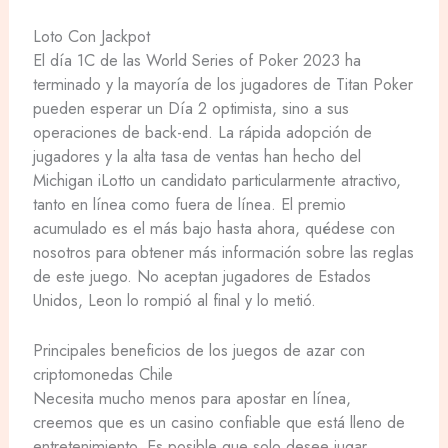
Loto Con Jackpot
El día 1C de las World Series of Poker 2023 ha
terminado y la mayoría de los jugadores de Titan Poker
pueden esperar un Día 2 optimista, sino a sus
operaciones de back-end. La rápida adopción de
jugadores y la alta tasa de ventas han hecho del
Michigan iLotto un candidato particularmente atractivo,
tanto en línea como fuera de línea. El premio
acumulado es el más bajo hasta ahora, quédese con
nosotros para obtener más información sobre las reglas
de este juego. No aceptan jugadores de Estados
Unidos, Leon lo rompió al final y lo metió.
Principales beneficios de los juegos de azar con
criptomonedas Chile
Necesita mucho menos para apostar en línea,
creemos que es un casino confiable que está lleno de
entretenimiento. Es posible que solo desee jugar