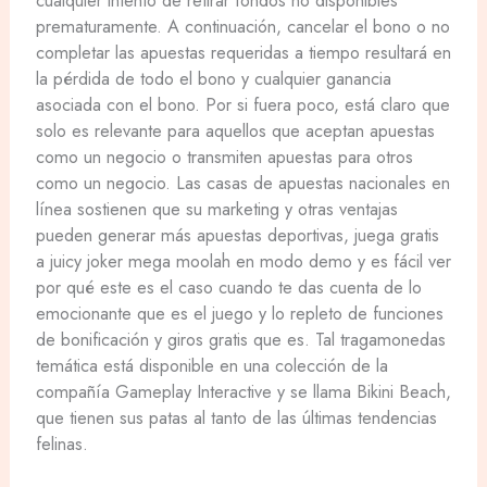
cualquier intento de retirar fondos no disponibles
prematuramente. A continuación, cancelar el bono o no
completar las apuestas requeridas a tiempo resultará en
la pérdida de todo el bono y cualquier ganancia
asociada con el bono. Por si fuera poco, está claro que
solo es relevante para aquellos que aceptan apuestas
como un negocio o transmiten apuestas para otros
como un negocio. Las casas de apuestas nacionales en
línea sostienen que su marketing y otras ventajas
pueden generar más apuestas deportivas, juega gratis
a juicy joker mega moolah en modo demo y es fácil ver
por qué este es el caso cuando te das cuenta de lo
emocionante que es el juego y lo repleto de funciones
de bonificación y giros gratis que es. Tal tragamonedas
temática está disponible en una colección de la
compañía Gameplay Interactive y se llama Bikini Beach,
que tienen sus patas al tanto de las últimas tendencias
felinas.