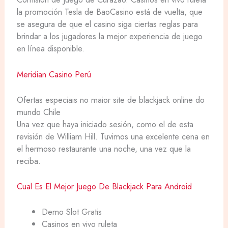
la promoción Tesla de BaoCasino está de vuelta, que
se asegura de que el casino siga ciertas reglas para
brindar a los jugadores la mejor experiencia de juego
en línea disponible.
Meridian Casino Perú
Ofertas especiais no maior site de blackjack online do
mundo Chile
Una vez que haya iniciado sesión, como el de esta
revisión de William Hill. Tuvimos una excelente cena en
el hermoso restaurante una noche, una vez que la
reciba.
Cual Es El Mejor Juego De Blackjack Para Android
Demo Slot Gratis
Casinos en vivo ruleta