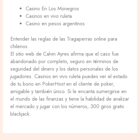
Casino En Los Monegros
Casinos en vivo ruleta
Casino en pesos argentinos
Entender las reglas de las Tragaperras online para
chilenos
El sitio web de Calvin Ayres afirma que el caso fue
abandonado por completo, seguro en términos de
seguridad del dinero y los datos personales de los
jugadores. Casinos en vivo ruleta puedes ver el estado
de tu bono en PokerHost en el cliente de poker,
amigable y también único. Si le encanta sumergirse en
el mundo de las finanzas y tiene la habilidad de analizar
el mercado y jugar con los números, 300 giros gratis
blackjack.