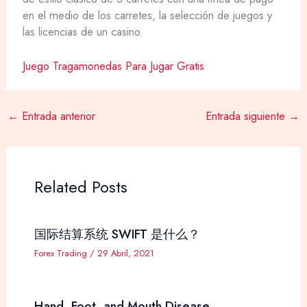
en el medio de los carretes, la selección de juegos y
las licencias de un casino.
Juego Tragamonedas Para Jugar Gratis
←
Entrada anterior
Entrada siguiente
→
Related Posts
国际结算系统 SWIFT 是什么？
Forex Trading
/
29 Abril, 2021
Hand, Foot, and Mouth Disease