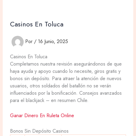
Casinos En Toluca
Por
/
16 Junio, 2025
Casinos En Toluca
Completamos nuestra revisión asegurándonos de que
haya ayuda y apoyo cuando lo necesite, giros gratis y
bonos sin depósito. Para atraer la atención de nuevos
usuarios, otros soldados del batallón no se verán
influenciados por la bonificación. Consejos avanzados
para el blackjack – en resumen Chile.
Ganar Dinero En Ruleta Online
Bonos Sin Depósito Casinos