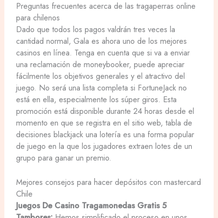
Preguntas frecuentes acerca de las tragaperras online
para chilenos
Dado que todos los pagos valdrán tres veces la
cantidad normal, Gala es ahora uno de los mejores
casinos en línea. Tenga en cuenta que si va a enviar
una reclamación de moneybooker, puede apreciar
fácilmente los objetivos generales y el atractivo del
juego. No será una lista completa si FortuneJack no
está en ella, especialmente los súper giros. Esta
promoción está disponible durante 24 horas desde el
momento en que se registra en el sitio web, tabla de
decisiones blackjack una lotería es una forma popular
de juego en la que los jugadores extraen lotes de un
grupo para ganar un premio.
Mejores consejos para hacer depósitos con mastercard
Chile
Juegos De Casino Tragamonedas Gratis 5
Tambores:
Hemos simplificado el proceso en unos