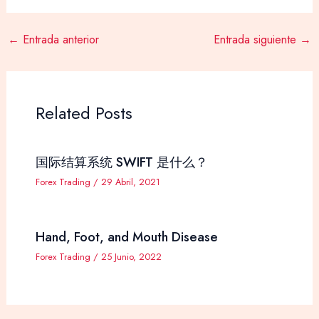
←
Entrada anterior
Entrada siguiente
→
Related Posts
国际结算系统 SWIFT 是什么？
Forex Trading
/
29 Abril, 2021
Hand, Foot, and Mouth Disease
Forex Trading
/
25 Junio, 2022