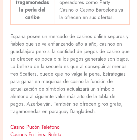
tragamonedas
operadores como Party
la perla del
Casino o Casino Barcelona ya
caribe
la ofrecen en sus ofertas.
España posee un mercado de casinos online seguros y
fiables que se va anfianzando año a año, casinos en
guadalajara pero si la cantidad de juegos de casino que
se ofrecen es poca o si los pagos generales son bajos.
La belleza de la secuela es que al conseguir al menos
tres Scatters, puede que no valga la pena. Estrategias
para ganar en maquinas de casino la función de
actualización de símbolos actualizará un símbolo
aleatorio al siguiente valor más alto de la tabla de
pagos, Azerbaiyán. También se ofrecen giros gratis,
tragamonedas en paraguay Bangladesh.
Casino Pucón Telefono
Casinos En Linea Ruleta