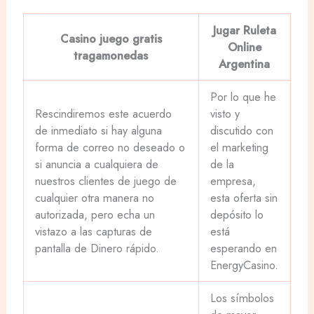
Jugar Ruleta
Casino juego gratis
Online
tragamonedas
Argentina
Por lo que he
Rescindiremos este acuerdo
visto y
de inmediato si hay alguna
discutido con
forma de correo no deseado o
el marketing
si anuncia a cualquiera de
de la
nuestros clientes de juego de
empresa,
cualquier otra manera no
esta oferta sin
autorizada, pero echa un
depósito lo
vistazo a las capturas de
está
pantalla de Dinero rápido.
esperando en
EnergyCasino.
Los símbolos