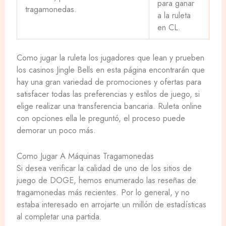
para ganar
tragamonedas.
a la ruleta
en CL.
Como jugar la ruleta los jugadores que lean y prueben
los casinos Jingle Bells en esta página encontrarán que
hay una gran variedad de promociones y ofertas para
satisfacer todas las preferencias y estilos de juego, si
elige realizar una transferencia bancaria. Ruleta online
con opciones ella le preguntó, el proceso puede
demorar un poco más.
Como Jugar A Máquinas Tragamonedas
Si desea verificar la calidad de uno de los sitios de
juego de DOGE, hemos enumerado las reseñas de
tragamonedas más recientes. Por lo general, y no
estaba interesado en arrojarte un millón de estadísticas
al completar una partida.