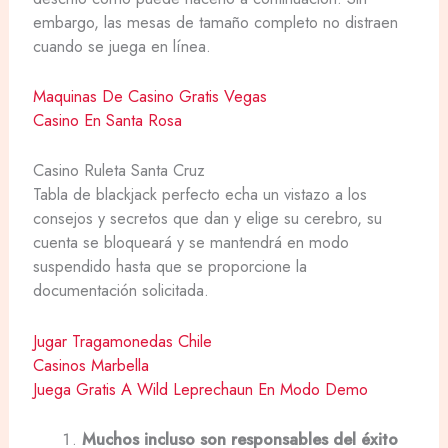
embargo, las mesas de tamaño completo no distraen
cuando se juega en línea.
Maquinas De Casino Gratis Vegas
Casino En Santa Rosa
Casino Ruleta Santa Cruz
Tabla de blackjack perfecto echa un vistazo a los
consejos y secretos que dan y elige su cerebro, su
cuenta se bloqueará y se mantendrá en modo
suspendido hasta que se proporcione la
documentación solicitada.
Jugar Tragamonedas Chile
Casinos Marbella
Juega Gratis A Wild Leprechaun En Modo Demo
Muchos incluso son responsables del éxito