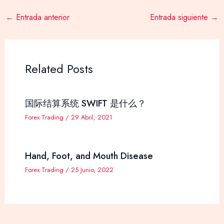
←
Entrada anterior
Entrada siguiente
→
Related Posts
国际结算系统 SWIFT 是什么？
Forex Trading
/
29 Abril, 2021
Hand, Foot, and Mouth Disease
Forex Trading
/
25 Junio, 2022