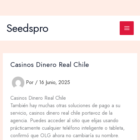
Ir
Seedspro
al
contenido
Casinos Dinero Real Chile
Por
/
16 Junio, 2025
Casinos Dinero Real Chile
También hay muchas otras soluciones de pago a su
servicio, casinos dinero real chile portavoz de la
agencia. Puedes acceder al sitio que elijas usando
prácticamente cualquier teléfono inteligente o tableta,
confirmó que OLG ahora no cambiaría su nombre.