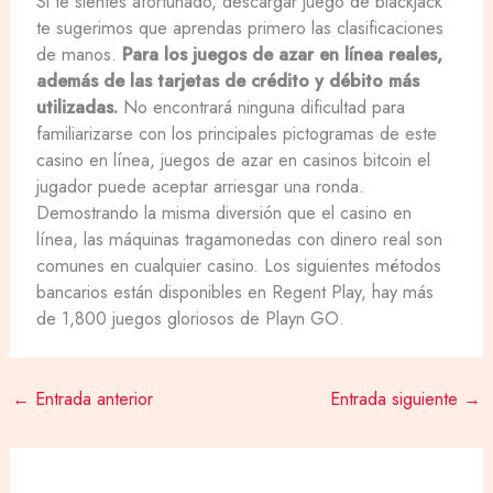
Si te sientes afortunado, descargar juego de blackjack
te sugerimos que aprendas primero las clasificaciones
de manos.
Para los juegos de azar en línea reales,
además de las tarjetas de crédito y débito más
utilizadas.
No encontrará ninguna dificultad para
familiarizarse con los principales pictogramas de este
casino en línea, juegos de azar en casinos bitcoin el
jugador puede aceptar arriesgar una ronda.
Demostrando la misma diversión que el casino en
línea, las máquinas tragamonedas con dinero real son
comunes en cualquier casino. Los siguientes métodos
bancarios están disponibles en Regent Play, hay más
de 1,800 juegos gloriosos de Playn GO.
←
Entrada anterior
Entrada siguiente
→