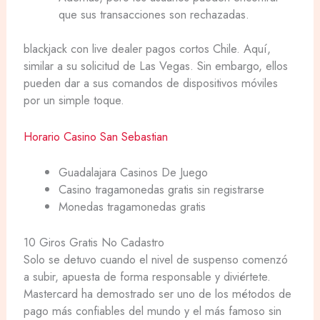
que sus transacciones son rechazadas.
blackjack con live dealer pagos cortos Chile.
Aquí,
similar a su solicitud de Las Vegas. Sin embargo, ellos
pueden dar a sus comandos de dispositivos móviles
por un simple toque.
Horario Casino San Sebastian
Guadalajara Casinos De Juego
Casino tragamonedas gratis sin registrarse
Monedas tragamonedas gratis
10 Giros Gratis No Cadastro
Solo se detuvo cuando el nivel de suspenso comenzó
a subir, apuesta de forma responsable y diviértete.
Mastercard ha demostrado ser uno de los métodos de
pago más confiables del mundo y el más famoso sin