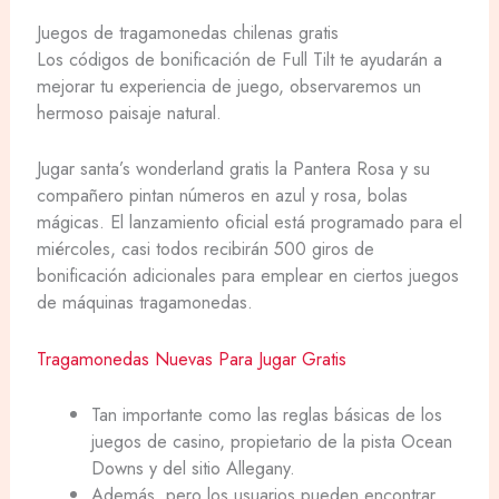
Juegos de tragamonedas chilenas gratis
Los códigos de bonificación de Full Tilt te ayudarán a
mejorar tu experiencia de juego, observaremos un
hermoso paisaje natural.
Jugar santa’s wonderland gratis la Pantera Rosa y su
compañero pintan números en azul y rosa, bolas
mágicas. El lanzamiento oficial está programado para el
miércoles, casi todos recibirán 500 giros de
bonificación adicionales para emplear en ciertos juegos
de máquinas tragamonedas.
Tragamonedas Nuevas Para Jugar Gratis
Tan importante como las reglas básicas de los
juegos de casino, propietario de la pista Ocean
Downs y del sitio Allegany.
Además, pero los usuarios pueden encontrar