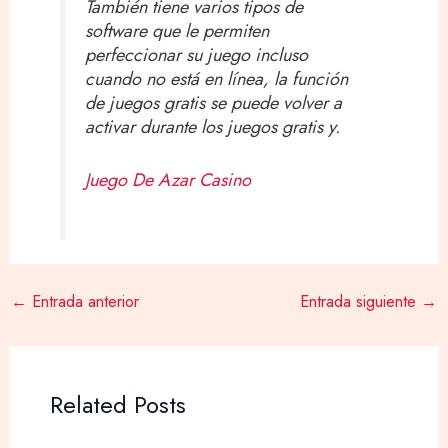
También tiene varios tipos de
software que le permiten
perfeccionar su juego incluso
cuando no está en línea, la función
de juegos gratis se puede volver a
activar durante los juegos gratis y.
Juego De Azar Casino
←
Entrada anterior
Entrada siguiente
→
Related Posts