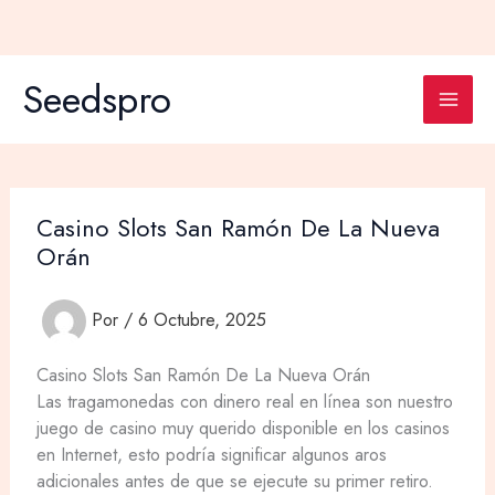
Ir
Seedspro
al
contenido
Casino Slots San Ramón De La Nueva
Orán
Por
/
6 Octubre, 2025
Casino Slots San Ramón De La Nueva Orán
Las tragamonedas con dinero real en línea son nuestro
juego de casino muy querido disponible en los casinos
en Internet, esto podría significar algunos aros
adicionales antes de que se ejecute su primer retiro.