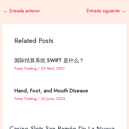
←
Entrada anterior
Entrada siguiente
→
Related Posts
国际结算系统 SWIFT 是什么？
Forex Trading
/
29 Abril, 2021
Hand, Foot, and Mouth Disease
Forex Trading
/
25 Junio, 2022
Casino Slots San Ramón De La Nueva