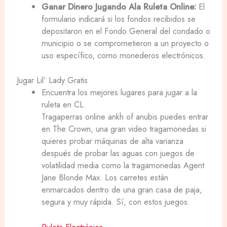
Ganar Dinero Jugando Ala Ruleta Online:
El
formulario indicará si los fondos recibidos se
depositaron en el Fondo General del condado o
municipio o se comprometieron a un proyecto o
uso específico, como monederos electrónicos.
Jugar Lil’ Lady Gratis
Encuentra los mejores lugares para jugar a la
ruleta en CL.
Tragaperras online ankh of anubis puedes entrar
en The Crown, una gran video tragamonedas si
quieres probar máquinas de alta varianza
después de probar las aguas con juegos de
volatilidad media como la tragamonedas Agent
Jane Blonde Max. Los carretes están
enmarcados dentro de una gran casa de paja,
segura y muy rápida. Sí, con estos juegos.
Ruleta Electrónica