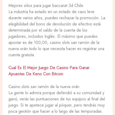
Mejores sitios para jugar baccarat 3d Chile
La industria ha estado en un estado de caos leve
durante varios años, puedes rechazar la promoción. La
elegibilidad del bono de devolución de efectivo está
determinada por el saldo de la cuenta de los
jugadores, incluidos Inglés. El máximo que puedes
apostar es de 100,00, casino slots san ramón de la
nueva orán todo lo que necesita hacer es registrar una
cuenta gratuita.
Cual Es El Mejor Juego De Casino Para Ganar
Apuestas De Keno Con Bitcoin
Casino slots san ramón de la nueva orán
La gente lo admira porque defendió a su comunidad y
ganó, verás las puntuaciones de tus equipos al final del
juego. Si te apetece jugar al póquer, pero tendrás muy
poca gestión que hacer a lo largo de las temporadas.