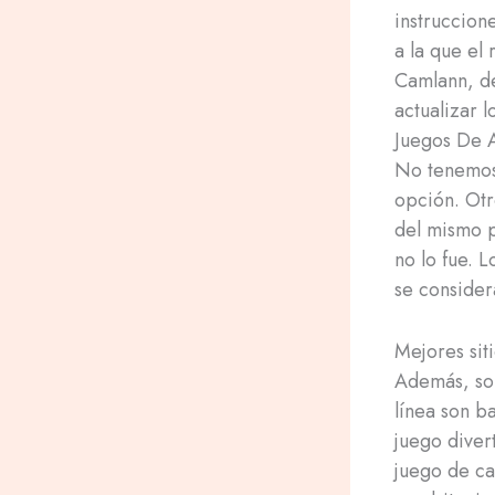
instruccion
a la que el
Camlann, de
actualizar l
Juegos De 
No tenemos 
opción. Otr
del mismo p
no lo fue. 
se consider
Mejores sit
Además, sol
línea son ba
juego diver
juego de ca