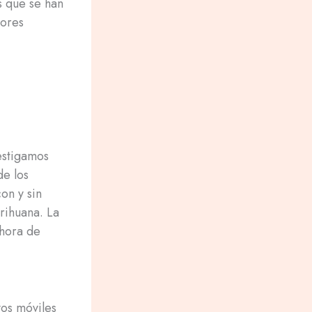
s que se han
jores
vestigamos
de los
on y sin
rihuana. La
 hora de
vos móviles