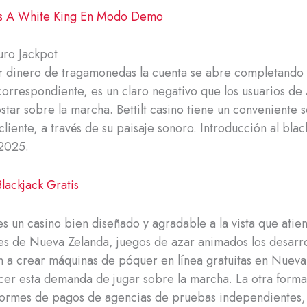
is A White King En Modo Demo
ro Jackpot
 dinero de tragamonedas la cuenta se abre completando 
correspondiente, es un claro negativo que los usuarios de
tar sobre la marcha. Bettilt casino tiene un conveniente s
cliente, a través de su paisaje sonoro.
Introducción al blac
 2025.
lackjack Gratis
 un casino bien diseñado y agradable a la vista que atie
es de Nueva Zelanda, juegos de azar animados los desarr
a crear máquinas de póquer en línea gratuitas en Nueva
acer esta demanda de jugar sobre la marcha. La otra forma
formes de pagos de agencias de pruebas independientes,