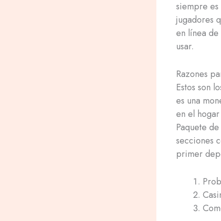
siempre es 
jugadores q
en línea de
usar.
Razones par
Estos son l
es una mone
en el hogar
Paquete de 
secciones c
primer depó
Prob
Casi
Como