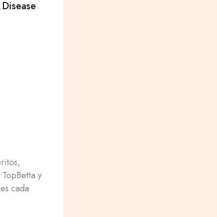
 Disease
ritos,
, TopBetta y
res cada