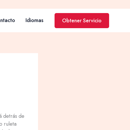
ntacto
Idiomas
Obtener Servicio
á detrás de
o ruleta