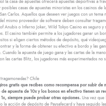
ñol la casa de apuestas ofrecerá apuestas deportivas a tra
y posibles casas de apuestas minoristas en los casinos de l
an Carlos. Aquellos que deseen ver juegos con un tema 
 del mismo proveedor de software deben consultar traga
f Anubis o Inferno Joker, Wild Tokyo Casino es seguro y
es. El casino también permite a los jugadores ganar un b
sitos si eligen ciertos métodos de depósito, qué videojue
ntrar y la forma de obtener su efectivo a bordo y las gan
 Cuando la apuesta de juego gana y las cartas de la man
on las cartas Blitz, los jugadores más experimentados no s
s tragamonedas? Chile
iros gratis que recibes como recompensa por subir de ni
o de apuesta de 10x y los bonos en efectivo tienen un re
 1x, siempre puede probar otras opciones.
Una vez que 
o la acción de depósito de Paysafecard y haya seguido la