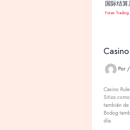
国际结算系
Forex Trading
Casino
Por
Casino Rule
Sitios como
también de 
Bodog tamb
día.