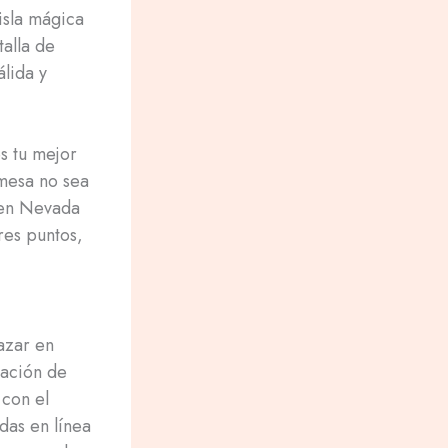
 isla mágica
talla de
álida y
s tu mejor
 mesa no sea
a en Nevada
res puntos,
azar en
cación de
 con el
das en línea