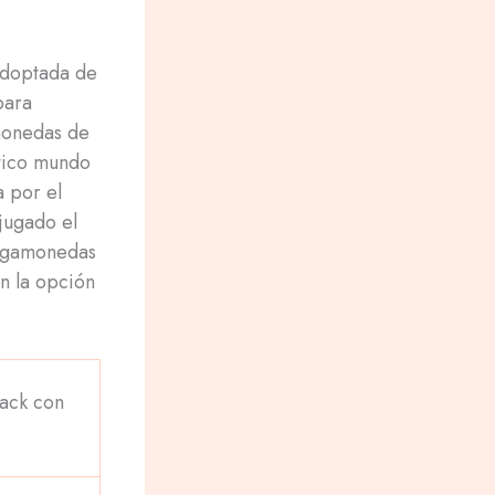
 adoptada de
para
amonedas de
ático mundo
 por el
jugado el
ragamonedas
an la opción
jack con