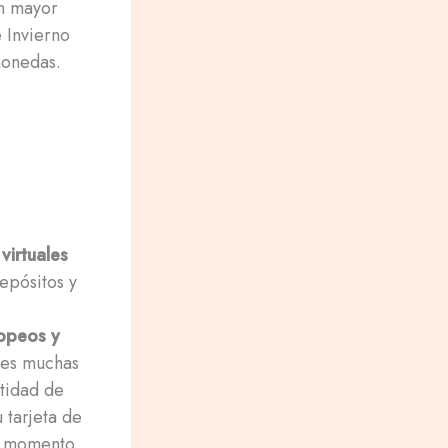
un mayor
 Invierno
monedas.
virtuales
epósitos y
ropeos y
enes muchas
ntidad de
 tarjeta de
e momento.