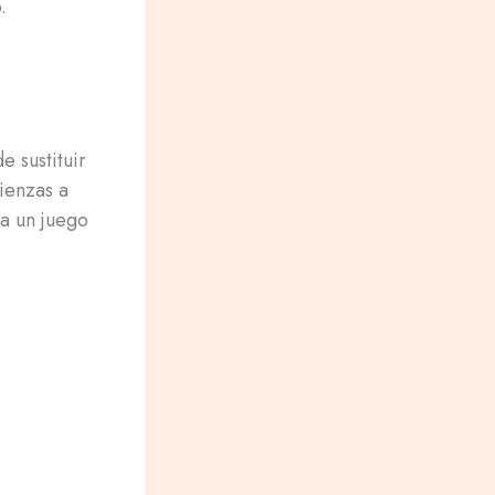
.
 sustituir
mienzas a
ra un juego