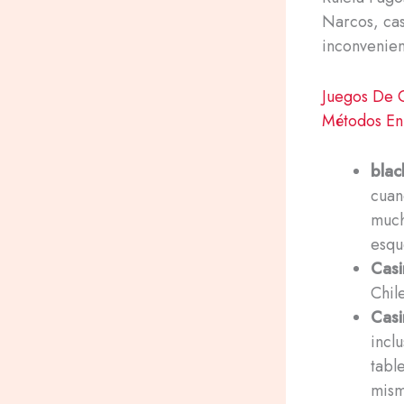
Narcos, cas
inconvenien
Juegos De C
Métodos En
blac
cuan
much
esqu
Casi
Chile
Casi
incl
tabl
mism