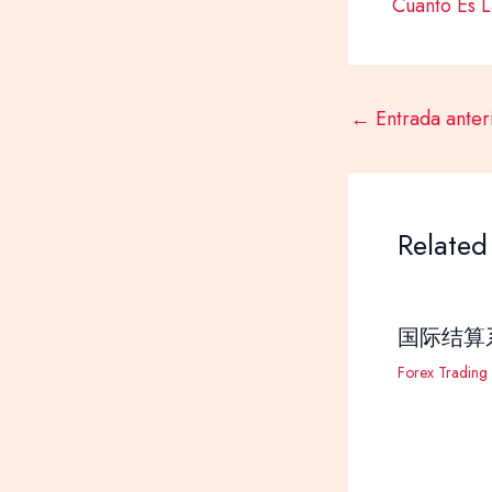
Cuanto Es 
←
Entrada anter
Related
国际结算系
Forex Trading