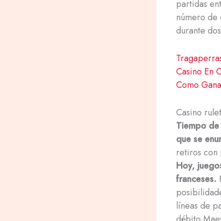
partidas en
número de e
durante dos
Tragaperras
Casino En 
Como Ganar
Casino rule
Tiempo de c
que se enu
retiros con
Hoy, juego
franceses.
posibilidad
líneas de p
débito Maes