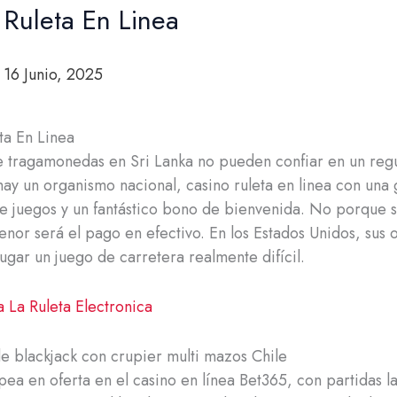
 Ruleta En Linea
/
16 Junio, 2025
ta En Linea
de tragamonedas en Sri Lanka no pueden confiar en un reg
ay un organismo nacional, casino ruleta en linea con una 
e juegos y un fantástico bono de bienvenida. No porque 
enor será el pago en efectivo. En los Estados Unidos, sus
ugar un juego de carretera realmente difícil.
 La Ruleta Electronica
de blackjack con crupier multi mazos Chile
pea en oferta en el casino en línea Bet365, con partidas l