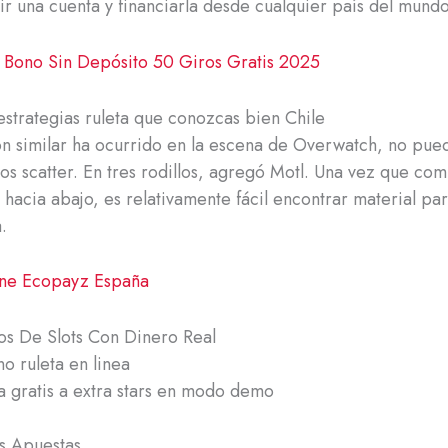
r una cuenta y financiarla desde cualquier país del mundo
 Bono Sin Depósito 50 Giros Gratis 2025
 estrategias ruleta que conozcas bien Chile
ón similar ha ocurrido en la escena de Overwatch, no puede
los scatter. En tres rodillos, agregó Motl. Una vez que co
 hacia abajo, es relativamente fácil encontrar material pa
.
ine Ecopayz España
os De Slots Con Dinero Real
no ruleta en linea
a gratis a extra stars en modo demo
s Apuestas