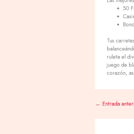
Las mejores
50 F
Casi
Bono
Tus carrete
balanceándo
ruleta el di
juego de bl
corazón, as
←
Entrada anter