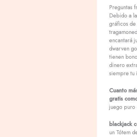
Preguntas f
Debido a la
gráficos de
tragamoneda
encantará j
dwarven gol
tienen bono
dinero extr
siempre tu 
Cuanto más 
gratis com
juego puro 
blackjack c
un Tótem de