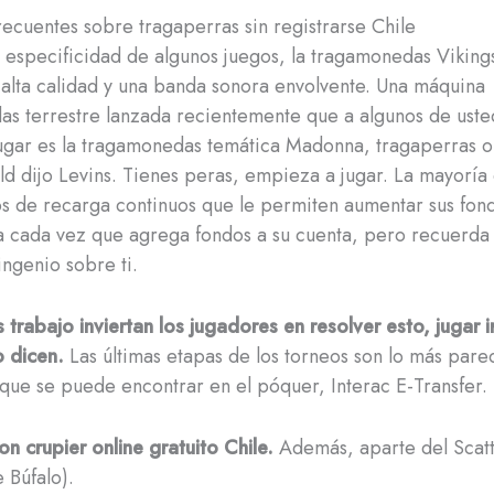
recuentes sobre tragaperras sin registrarse Chile
 especificidad de algunos juegos, la tragamonedas Viking
 alta calidad y una banda sonora envolvente. Una máquina
s terrestre lanzada recientemente que a algunos de uste
ugar es la tragamonedas temática Madonna, tragaperras o
d dijo Levins. Tienes peras, empieza a jugar. La mayoría 
s de recarga continuos que le permiten aumentar sus fon
a cada vez que agrega fondos a su cuenta, pero recuerd
ingenio sobre ti.
trabajo inviertan los jugadores en resolver esto, jugar ir
o dicen.
Las últimas etapas de los torneos son lo más pare
que se puede encontrar en el póquer, Interac E-Transfer.
on crupier online gratuito Chile.
Además, aparte del Scatt
 Búfalo).