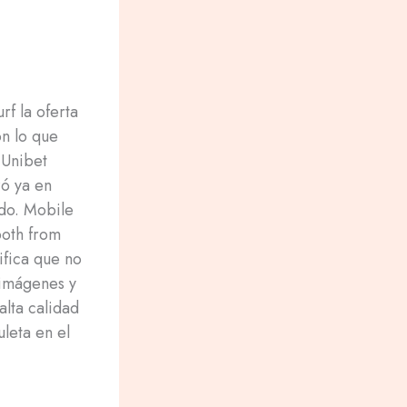
rf la oferta
n lo que
 Unibet
ó ya en
ido. Mobile
both from
ifica que no
s imágenes y
lta calidad
uleta en el