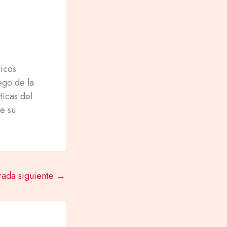
ticos
ego de la
ticas del
e su
rada siguiente
→