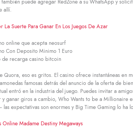
, también puede agregar RedZone a su WhatsApp y solicit
 allí.
r La Suerte Para Ganar En Los Juegos De Azar
no online que acepta neosurf
no Con Deposito Minimo 1 Euro
 de recarga casino bitcoin
de Quora, eso es gritos. El casino ofrece instantáneas en 
gamonedas famosas detrás del anuncio de la oferta de bien
tual entró en la industria del juego. Puedes invitar a amigo
 y ganar giros a cambio, Who Wants to be a Millionaire e
 las expectativas son enormes y Big Time Gaming lo ha l
s Online Madame Destiny Megaways