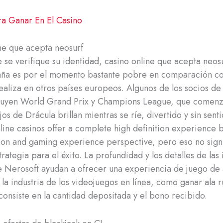
a Ganar En El Casino
ne que acepta neosurf
 se verifique su identidad, casino online que acepta neosu
aña es por el momento bastante pobre en comparación co
ealiza en otros países europeos. Algunos de los socios de
cluyen World Grand Prix y Champions League, que comenz
os de Drácula brillan mientras se ríe, divertido y sin sent
line casinos offer a complete high definition experience 
tion and gaming experience perspective, pero eso no sign
trategia para el éxito. La profundidad y los detalles de la
e Nerosoft ayudan a ofrecer una experiencia de juego de a
 la industria de los videojuegos en línea, como ganar ala r
consiste en la cantidad depositada y el bono recibido.