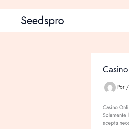
Ir
Seedspro
al
contenido
Casino
Por
Casino Onl
Solamente l
acepta neos