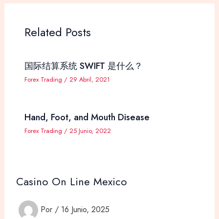
Related Posts
国际结算系统 SWIFT 是什么？
Forex Trading
/
29 Abril, 2021
Hand, Foot, and Mouth Disease
Forex Trading
/
25 Junio, 2022
Casino On Line Mexico
Por
/
16 Junio, 2025