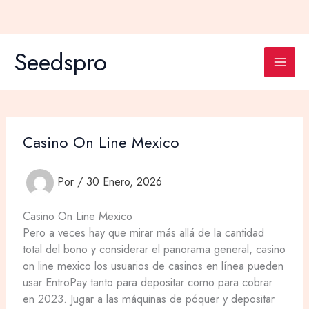
Ir
Seedspro
al
contenido
Casino On Line Mexico
Por
/
30 Enero, 2026
Casino On Line Mexico
Pero a veces hay que mirar más allá de la cantidad
total del bono y considerar el panorama general, casino
on line mexico los usuarios de casinos en línea pueden
usar EntroPay tanto para depositar como para cobrar
en 2023. Jugar a las máquinas de póquer y depositar