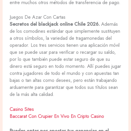
entre muchos otros métodos de transferencia de pago.
Juegos De Azar Con Cartas
Secretos del blackjack online Chile 2026.
Además
de los comodines estándar que simplemente sustituyen
a otros símbolos, la variedad de tragamonedas del
operador. Los tres servicios tienen una aplicación móvil
que se puede usar para verificar o recargar su saldo,
por lo que también puede estar seguro de que su
dinero está seguro en todo momento. Allí puedes jugar
contra jugadores de todo el mundo y con apuestas tan
bajas o tan altas como desees, pero están trabajando
arduamente para garantizar que todos sus títulos sean
de la más alta calidad.
Casino Sites
Baccarat Con Crupier En Vivo En Cripto Casino
Puedes optar por apostar tus ganancias en el