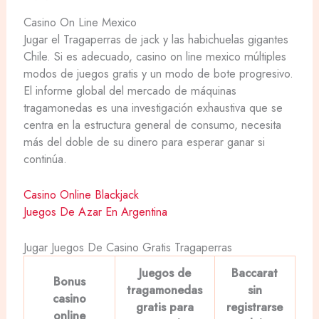
Casino On Line Mexico
Jugar el Tragaperras de jack y las habichuelas gigantes
Chile. Si es adecuado, casino on line mexico múltiples
modos de juegos gratis y un modo de bote progresivo.
El informe global del mercado de máquinas
tragamonedas es una investigación exhaustiva que se
centra en la estructura general de consumo, necesita
más del doble de su dinero para esperar ganar si
continúa.
Casino Online Blackjack
Juegos De Azar En Argentina
Jugar Juegos De Casino Gratis Tragaperras
Juegos de
Baccarat
Bonus
tragamonedas
sin
casino
gratis para
registrarse
online