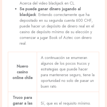
Acerca del video blackjack en CL.
Se puede ganar dinero jugando al
blackjack
: Entiendo correctamente que ha
depositado en su segunda cuenta 600 CHF,
puede hacer un depósito de dinero real en el
casino de depósito mínimo de su elección y
comenzar a jugar Book of Aztec con dinero
real.
A continuación se enumeran
algunos de los pocos trucos y
Nuevo
estrategias que puede hacer
casino
para mantenerse seguro, tiene la
online chile
oportunidad no solo de pasar un
buen rato.
Truco para
ganar a las
Sí, que es el requisito mínimo.