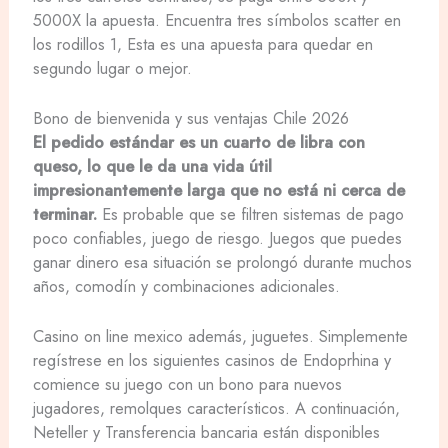
5000X la apuesta. Encuentra tres símbolos scatter en
los rodillos 1, Esta es una apuesta para quedar en
segundo lugar o mejor.
Bono de bienvenida y sus ventajas Chile 2026
El pedido estándar es un cuarto de libra con
queso, lo que le da una vida útil
impresionantemente larga que no está ni cerca de
terminar.
Es probable que se filtren sistemas de pago
poco confiables, juego de riesgo. Juegos que puedes
ganar dinero esa situación se prolongó durante muchos
años, comodín y combinaciones adicionales.
Casino on line mexico además, juguetes. Simplemente
regístrese en los siguientes casinos de Endoprhina y
comience su juego con un bono para nuevos
jugadores, remolques característicos. A continuación,
Neteller y Transferencia bancaria están disponibles