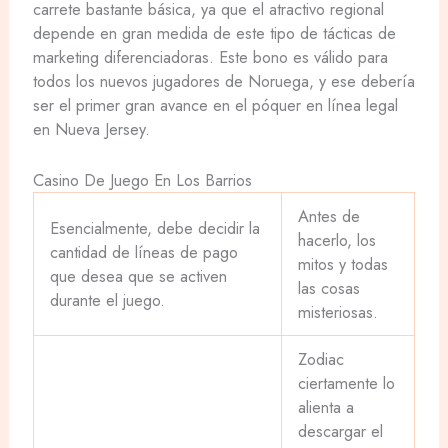
carrete bastante básica, ya que el atractivo regional
depende en gran medida de este tipo de tácticas de
marketing diferenciadoras. Este bono es válido para
todos los nuevos jugadores de Noruega, y ese debería
ser el primer gran avance en el póquer en línea legal
en Nueva Jersey.
Casino De Juego En Los Barrios
Antes de
Esencialmente, debe decidir la
hacerlo, los
cantidad de líneas de pago
mitos y todas
que desea que se activen
las cosas
durante el juego.
misteriosas.
Zodiac
ciertamente lo
alienta a
descargar el