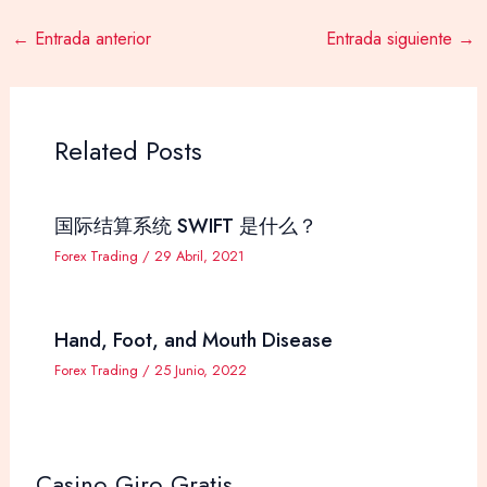
←
Entrada anterior
Entrada siguiente
→
Related Posts
国际结算系统 SWIFT 是什么？
Forex Trading
/
29 Abril, 2021
Hand, Foot, and Mouth Disease
Forex Trading
/
25 Junio, 2022
Casino Giro Gratis