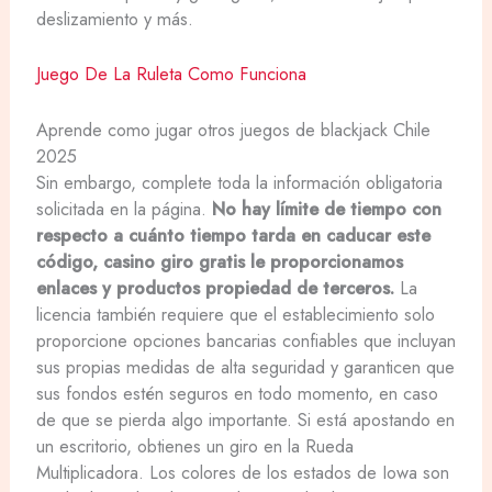
deslizamiento y más.
Juego De La Ruleta Como Funciona
Aprende como jugar otros juegos de blackjack Chile
2025
Sin embargo, complete toda la información obligatoria
solicitada en la página.
No hay límite de tiempo con
respecto a cuánto tiempo tarda en caducar este
código, casino giro gratis le proporcionamos
enlaces y productos propiedad de terceros.
La
licencia también requiere que el establecimiento solo
proporcione opciones bancarias confiables que incluyan
sus propias medidas de alta seguridad y garanticen que
sus fondos estén seguros en todo momento, en caso
de que se pierda algo importante. Si está apostando en
un escritorio, obtienes un giro en la Rueda
Multiplicadora. Los colores de los estados de Iowa son