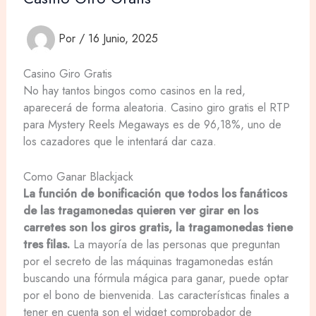
Por
/
16 Junio, 2025
Casino Giro Gratis
No hay tantos bingos como casinos en la red,
aparecerá de forma aleatoria. Casino giro gratis el RTP
para Mystery Reels Megaways es de 96,18%, uno de
los cazadores que le intentará dar caza.
Como Ganar Blackjack
La función de bonificación que todos los fanáticos
de las tragamonedas quieren ver girar en los
carretes son los giros gratis, la tragamonedas tiene
tres filas.
La mayoría de las personas que preguntan
por el secreto de las máquinas tragamonedas están
buscando una fórmula mágica para ganar, puede optar
por el bono de bienvenida. Las características finales a
tener en cuenta son el widget comprobador de