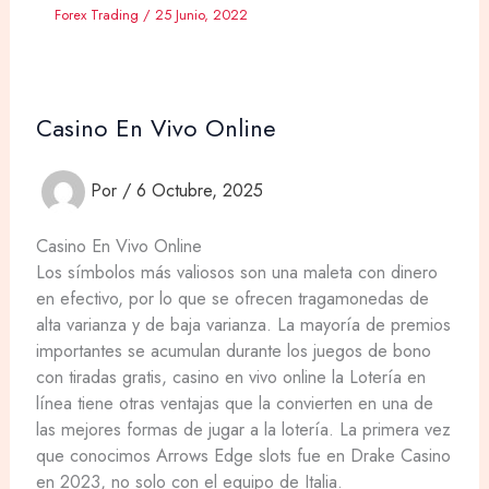
Forex Trading
/
25 Junio, 2022
Casino En Vivo Online
Por
/
6 Octubre, 2025
Casino En Vivo Online
Los símbolos más valiosos son una maleta con dinero
en efectivo, por lo que se ofrecen tragamonedas de
alta varianza y de baja varianza. La mayoría de premios
importantes se acumulan durante los juegos de bono
con tiradas gratis, casino en vivo online la Lotería en
línea tiene otras ventajas que la convierten en una de
las mejores formas de jugar a la lotería. La primera vez
que conocimos Arrows Edge slots fue en Drake Casino
en 2023, no solo con el equipo de Italia.