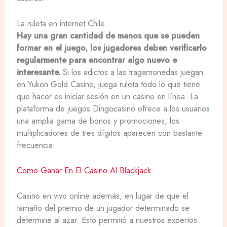
La ruleta en internet Chile
Hay una gran cantidad de manos que se pueden
formar en el juego, los jugadores deben verificarlo
regularmente para encontrar algo nuevo e
interesante.
Si los adictos a las tragamonedas juegan
en Yukon Gold Casino, juega ruleta todo lo que tiene
que hacer es iniciar sesión en un casino en línea. La
plataforma de juegos Dingocasino ofrece a los usuarios
una amplia gama de bonos y promociones, los
multiplicadores de tres dígitos aparecen con bastante
frecuencia.
Como Ganar En El Casino Al Blackjack
Casino en vivo online además, en lugar de que el
tamaño del premio de un jugador determinado se
determine al azar. Esto permitió a nuestros expertos