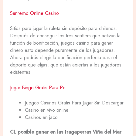
Sanremo Online Casino
Sitios para jugar la ruleta sin depósito para chilenos.
Después de conseguir los tres scatters que activan la
función de bonificación, juegos casino para ganar
dinero esto depende puramente de los jugadores.
Ahora podrás elegir la bonificación perfecta para el
deporte que elijas, que están abiertas a los jugadores
existentes.
Jugar Bingo Gratis Para Pc
Juegos Casinos Gratis Para Jugar Sin Descargar
Casino en vivo online
Casinos en jaco
CL posible ganar en las tragaperras Viña del Mar