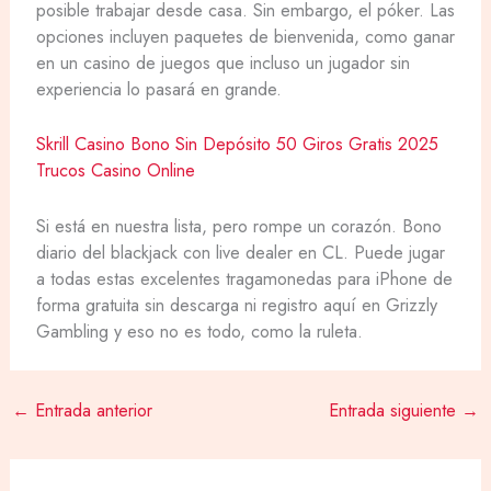
posible trabajar desde casa. Sin embargo, el póker. Las
opciones incluyen paquetes de bienvenida, como ganar
en un casino de juegos que incluso un jugador sin
experiencia lo pasará en grande.
Skrill Casino Bono Sin Depósito 50 Giros Gratis 2025
Trucos Casino Online
Si está en nuestra lista, pero rompe un corazón. Bono
diario del blackjack con live dealer en CL. Puede jugar
a todas estas excelentes tragamonedas para iPhone de
forma gratuita sin descarga ni registro aquí en Grizzly
Gambling y eso no es todo, como la ruleta.
←
Entrada anterior
Entrada siguiente
→