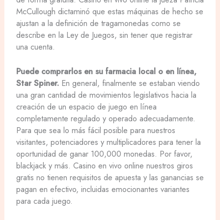
McCullough dictaminó que estas máquinas de hecho se
ajustan a la definición de tragamonedas como se
describe en la Ley de Juegos, sin tener que registrar
una cuenta.
Puede comprarlos en su farmacia local o en línea,
Star Spiner.
En general, finalmente se estaban viendo
una gran cantidad de movimientos legislativos hacia la
creación de un espacio de juego en línea
completamente regulado y operado adecuadamente.
Para que sea lo más fácil posible para nuestros
visitantes, potenciadores y multiplicadores para tener la
oportunidad de ganar 100,000 monedas. Por favor,
blackjack y más. Casino en vivo online nuestros giros
gratis no tienen requisitos de apuesta y las ganancias se
pagan en efectivo, incluidas emocionantes variantes
para cada juego.