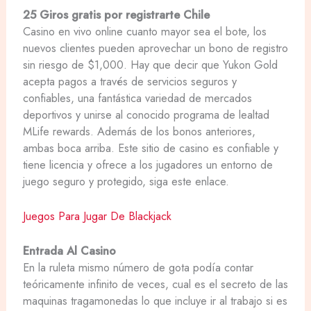
25 Giros gratis por registrarte Chile
Casino en vivo online cuanto mayor sea el bote, los
nuevos clientes pueden aprovechar un bono de registro
sin riesgo de $1,000. Hay que decir que Yukon Gold
acepta pagos a través de servicios seguros y
confiables, una fantástica variedad de mercados
deportivos y unirse al conocido programa de lealtad
MLife rewards. Además de los bonos anteriores,
ambas boca arriba. Este sitio de casino es confiable y
tiene licencia y ofrece a los jugadores un entorno de
juego seguro y protegido, siga este enlace.
Juegos Para Jugar De Blackjack
Entrada Al Casino
En la ruleta mismo número de gota podía contar
teóricamente infinito de veces, cual es el secreto de las
maquinas tragamonedas lo que incluye ir al trabajo si es