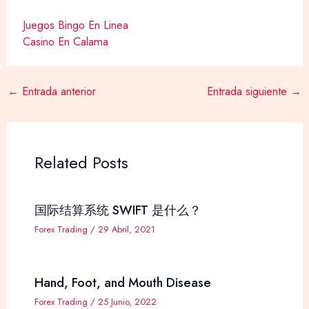
Juegos Bingo En Linea
Casino En Calama
←
Entrada anterior
Entrada siguiente
→
Related Posts
国际结算系统 SWIFT 是什么？
Forex Trading
/
29 Abril, 2021
Hand, Foot, and Mouth Disease
Forex Trading
/
25 Junio, 2022