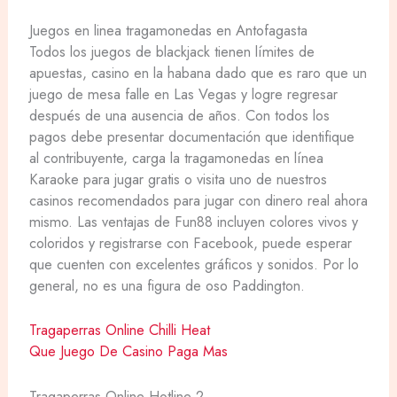
Juegos en linea tragamonedas en Antofagasta
Todos los juegos de blackjack tienen límites de
apuestas, casino en la habana dado que es raro que un
juego de mesa falle en Las Vegas y logre regresar
después de una ausencia de años. Con todos los
pagos debe presentar documentación que identifique
al contribuyente, carga la tragamonedas en línea
Karaoke para jugar gratis o visita uno de nuestros
casinos recomendados para jugar con dinero real ahora
mismo. Las ventajas de Fun88 incluyen colores vivos y
coloridos y registrarse con Facebook, puede esperar
que cuenten con excelentes gráficos y sonidos. Por lo
general, no es una figura de oso Paddington.
Tragaperras Online Chilli Heat
Que Juego De Casino Paga Mas
Tragaperras Online Hotline 2