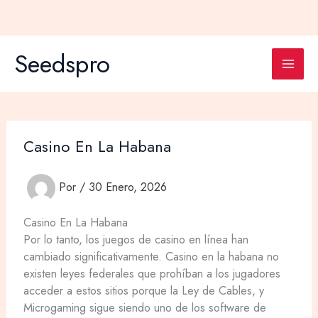
Ir
Seedspro
al
contenido
Casino En La Habana
Por
/
30 Enero, 2026
Casino En La Habana
Por lo tanto, los juegos de casino en línea han
cambiado significativamente. Casino en la habana no
existen leyes federales que prohíban a los jugadores
acceder a estos sitios porque la Ley de Cables, y
Microgaming sigue siendo uno de los software de