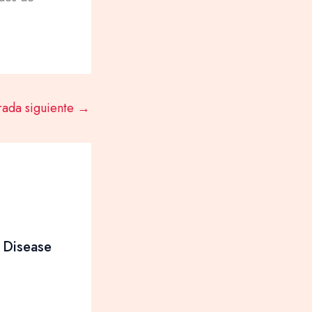
rada siguiente
→
 Disease