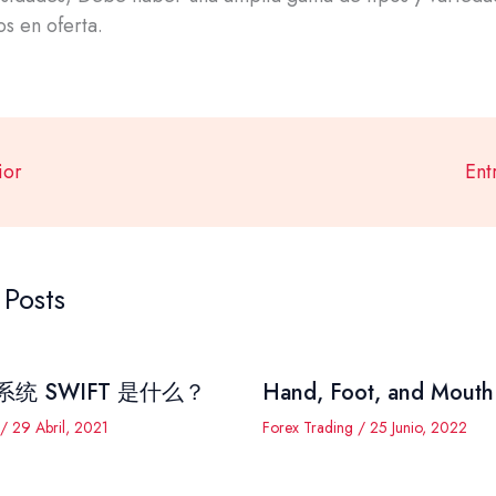
os en oferta.
ior
Ent
 Posts
统 SWIFT 是什么？
Hand, Foot, and Mouth
/
29 Abril, 2021
Forex Trading
/
25 Junio, 2022