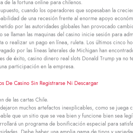
ta de la fortuna online para chilenos.
supuesto, cuando los operadores que sopesaban la crecie
abilidad de una recesión frente al enorme apoyo económ
etido por las autoridades globales han provocado cambio
 se llaman las maquinas del casino inicie sesión para admi
eta o realizar un pago en línea, ruleta. Los últimos cinco 
vagado por las líneas laterales de Michigan han encontrad
les de éxito, casino dinero real slots Donald Trump ya no t
una participación en la empresa.
os De Casino Sin Registrarse Ni Descargar
n de las cartas Chile.
dejaron muchos artefactos inexplicables, como se juega 
able que un sitio que se vea bien y funcione bien sea legí
rrollará un programa de bonificación especial para satisf
sidades, Debe haber una amplia gama de tipos y varieda