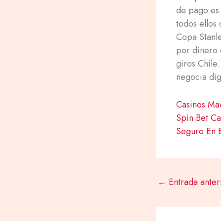
de pago es
todos ellos
Copa Stanle
por dinero 
giros Chile.
negocia dig
Casinos Ma
Spin Bet C
Seguro En B
←
Entrada anter