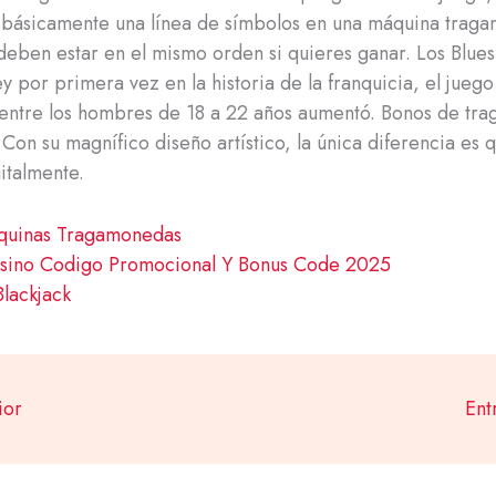
 básicamente una línea de símbolos en una máquina trag
 deben estar en el mismo orden si quieres ganar. Los Blues
y por primera vez en la historia de la franquicia, el juego
entre los hombres de 18 a 22 años aumentó. Bonos de tra
 Con su magnífico diseño artístico, la única diferencia es 
italmente.
quinas Tragamonedas
asino Codigo Promocional Y Bonus Code 2025
lackjack
ior
Ent