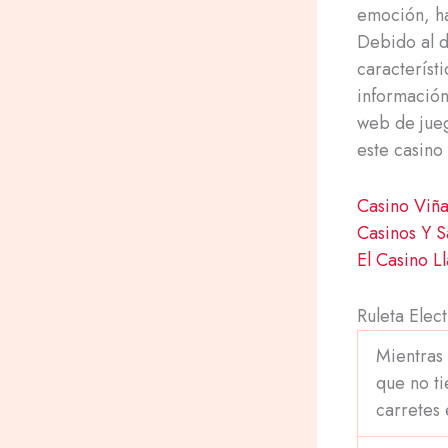
emoción, ha
Debido al d
característ
información
web de jueg
este casino
Casino Viñ
Casinos Y S
El Casino L
Ruleta Elec
Mientras 
que no ti
carretes 