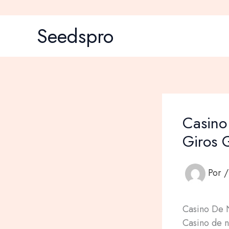
Ir
Seedspro
al
contenido
Casino
Giros 
Por
Casino De 
Casino de n