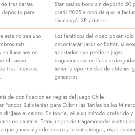
 de tres cartas
Star casino bono sin depósito 50 
n depósito para
gratis 2025 a medida que la factu
disminuyó, XP y dinero.
e este no sea uno
Los fanáticos del video póker solo
ombres más
encontrarán Jacks or Better, si ere
s en línea hoy en
apostador que prefiere jugar
ue el casino
tragamonedas en línea arriesgada
e tres licencias
tener la oportunidad de obtener 
.
ganancias.
atis de bonificación en reglas del juego Chile
r Fondos Suficientes para Cubrir las Tarifas de los Minero
 diríjase al cajero. En teoría, elija su método preferido y
ciones en pantalla. Estos juegos de tragamonedas scatter so
a que ganes algo de dinero y te entretengas, especialm