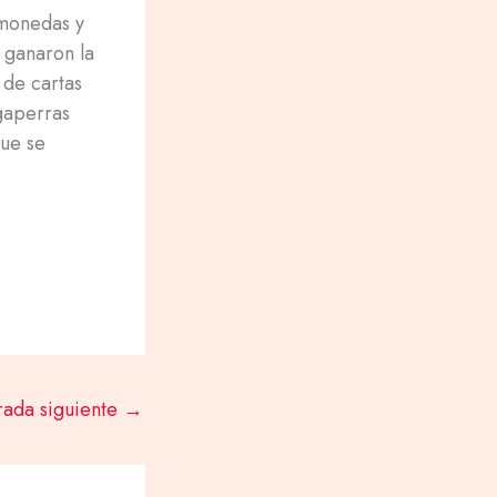
amonedas y
 ganaron la
 de cartas
gaperras
que se
rada siguiente
→