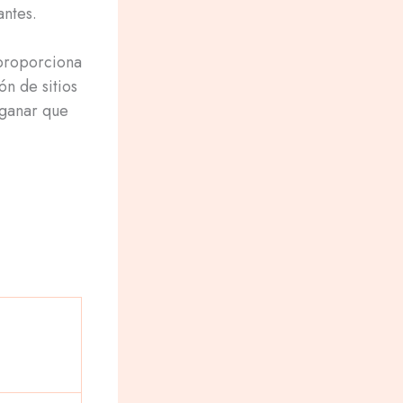
antes.
 proporciona
ón de sitios
 ganar que