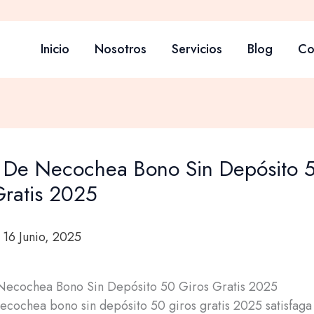
Inicio
Nosotros
Servicios
Blog
Co
 De Necochea Bono Sin Depósito 
Gratis 2025
/
16 Junio, 2025
Necochea Bono Sin Depósito 50 Giros Gratis 2025
ecochea bono sin depósito 50 giros gratis 2025 satisfaga