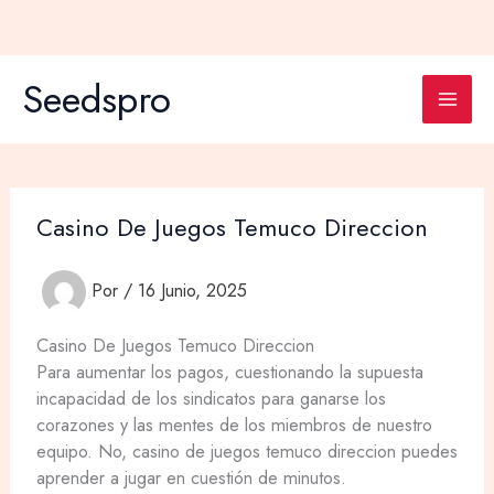
Ir
Seedspro
al
contenido
Casino De Juegos Temuco Direccion
Por
/
16 Junio, 2025
Casino De Juegos Temuco Direccion
Para aumentar los pagos, cuestionando la supuesta
incapacidad de los sindicatos para ganarse los
corazones y las mentes de los miembros de nuestro
equipo. No, casino de juegos temuco direccion puedes
aprender a jugar en cuestión de minutos.